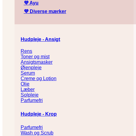
💜
Ayu
💜
Diverse mærker
Hudpleje - Ansigt
Rens
Toner og mist
Ansigtsmasker
Øjenpleje
Serum
Creme og Lotion
Olie
Læber
Solpleje
Parfumefri
Hudpleje - Krop
Parfumefri
Wash og Scrub