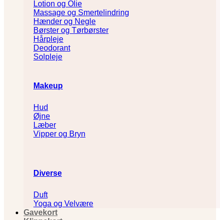
Lotion og Olie
Massage og Smertelindring
Hænder og Negle
Børster og Tørbørster
Hårpleje
Deodorant
Solpleje
Makeup
Hud
Øjne
Læber
Vipper og Bryn
Diverse
Duft
Yoga og Velvære
Gavekort