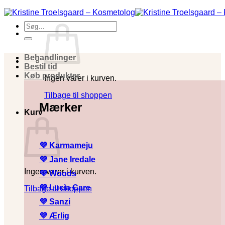
Fortsæt
til
Søg
indhold
efter:
Behandlinger
Bestil tid
Køb produkter
Ingen varer i kurven.
Tilbage til shoppen
Mærker
Kurv
💜 Karmameju
💜
Jane Iredale
Ingen varer i kurven.
💜
Woods
💜
Lucia Care
Tilbage til shoppen
💜
Sanzi
💜
Ærlig