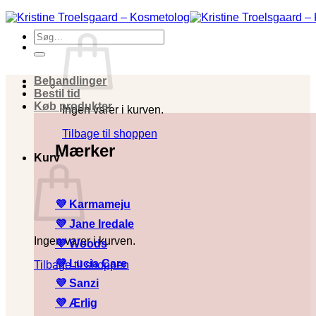
Fortsæt
til
Søg
indhold
efter:
Behandlinger
Bestil tid
Køb produkter
Ingen varer i kurven.
Tilbage til shoppen
Mærker
Kurv
💜 Karmameju
💜
Jane Iredale
Ingen varer i kurven.
💜
Woods
💜
Lucia Care
Tilbage til shoppen
💜
Sanzi
💜
Ærlig