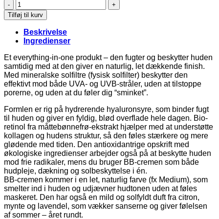
BB
Face
Tilføj til kurv
Cream
SPF
Beskrivelse
30
Ingredienser
-
Colour
Et everything-in-one produkt – den fugter og beskytter huden
Light
samtidig med at den giver en naturlig, let dækkende finish.
-
Med mineralske solfiltre (fysisk solfilter) beskytter den
50ml.
effektivt mod både UVA- og UVB-stråler, uden at tilstoppe
antal
porerne, og uden at du føler dig “sminket”.
Formlen er rig på hydrerende hyaluronsyre, som binder fugt
til huden og giver en fyldig, blød overflade hele dagen. Bio-
retinol fra måttebønnefrø-ekstrakt hjælper med at understøtte
kollagen og hudens struktur, så den føles stærkere og mere
glødende med tiden. Den antioxidantrige opskrift med
økologiske ingredienser arbejder også på at beskytte huden
mod frie radikaler, mens du bruger BB-cremen som både
hudpleje, dækning og solbeskyttelse i én.
BB-cremen kommer i en let, naturlig farve (fx Medium), som
smelter ind i huden og udjævner hudtonen uden at føles
maskeret. Den har også en mild og solfyldt duft fra citron,
mynte og lavendel, som vækker sanserne og giver følelsen
af sommer – året rundt.