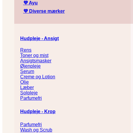
💜
Ayu
💜
Diverse mærker
Hudpleje - Ansigt
Rens
Toner og mist
Ansigtsmasker
Øjenpleje
Serum
Creme og Lotion
Olie
Læber
Solpleje
Parfumefri
Hudpleje - Krop
Parfumefri
Wash og Scrub