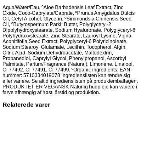
Aqua/Water/Eau, ºAloe Barbadensis Leaf Extract, Zinc
Oxide, Coco-Caprylate/Caprate, ºPrunus Amygdalus Dulcis
Oil, Cetyl Alcohol, Glycerin, ºSimmondsia Chinensis Seed
Oil, ºButyrospermum Parkii Butter, Polyglyceryl-2
Dipolyhydroxystearate, Sodium Hyaluronate, Polyglyceryl-6
Polyhydroxystearate, Zinc Stearate, Lauroyl Lysine, Vigna
Aconitifolia Seed Extract, Polyglyceryl-6 Polyricinoleate,
Sodium Stearoyl Glutamate, Lecithin, Tocopherol, Algin,
Citric Acid, Sodium Dehydroacetate, Maltodextrin,
Propanediol, Caprylyl Glycol, Phenylpropanol, Ascorbyl
Palmitate, Parfum/Fragrance (Natural), Limonene, Linalool,
CI 77492, CI 77491, CI 77499. ºOrganic ingredients. EAN-
nummer: 5710334019078 Ingredienslisten kan ændre sig
eller variere. Se altid ingredienslisten på produktemballagen.
PRODUKTET ER VEGANSK Naturlig hudpleje kan variere i
farve afhængig af høst, årstid og produktion.
Relaterede varer