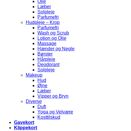
Olie
Læber
Solpleje
Parfumefri
Hudpleje – Krop
Parfumefri
Wash og Scrub
Lotion og Olie
Massage
Hænder og Negle
Børster
Hårpleje
Deodorant
Solpleje
Makeup
Hud
Øjne
Læber
Vipper og Bryn
Diverse
Duft
Yoga og Velvære
Kosttilskud
Gavekort
Klippekort