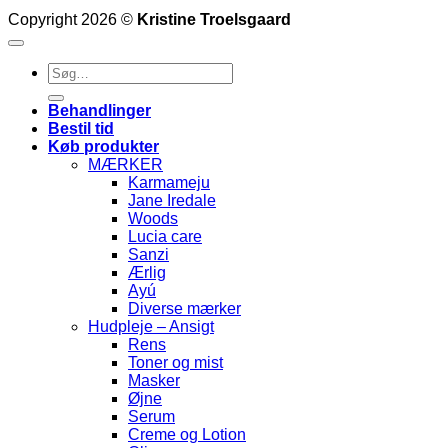
Copyright 2026 ©
Kristine Troelsgaard
Søg
efter:
Behandlinger
Bestil tid
Køb produkter
MÆRKER
Karmameju
Jane Iredale
Woods
Lucia care
Sanzi
Ærlig
Ayú
Diverse mærker
Hudpleje – Ansigt
Rens
Toner og mist
Masker
Øjne
Serum
Creme og Lotion