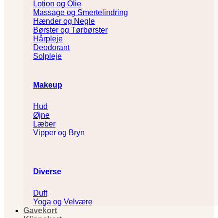
Lotion og Olie
Massage og Smertelindring
Hænder og Negle
Børster og Tørbørster
Hårpleje
Deodorant
Solpleje
Makeup
Hud
Øjne
Læber
Vipper og Bryn
Diverse
Duft
Yoga og Velvære
Gavekort