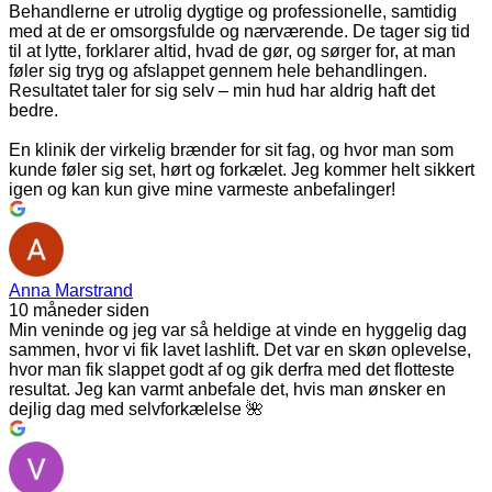
Behandlerne er utrolig dygtige og professionelle, samtidig
med at de er omsorgsfulde og nærværende. De tager sig tid
til at lytte, forklarer altid, hvad de gør, og sørger for, at man
føler sig tryg og afslappet gennem hele behandlingen.
Resultatet taler for sig selv – min hud har aldrig haft det
bedre.
En klinik der virkelig brænder for sit fag, og hvor man som
kunde føler sig set, hørt og forkælet. Jeg kommer helt sikkert
igen og kan kun give mine varmeste anbefalinger!
Anna Marstrand
10 måneder siden
Min veninde og jeg var så heldige at vinde en hyggelig dag
sammen, hvor vi fik lavet lashlift. Det var en skøn oplevelse,
hvor man fik slappet godt af og gik derfra med det flotteste
resultat. Jeg kan varmt anbefale det, hvis man ønsker en
dejlig dag med selvforkælelse 🌺