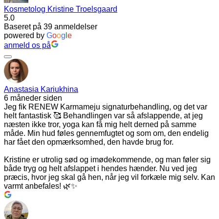
Kosmetolog Kristine Troelsgaard
5.0
Baseret på 39 anmeldelser
powered by
G
o
o
g
l
e
anmeld os på
Anastasia Kariukhina
6 måneder siden
Jeg fik RENEW Karmameju signaturbehandling, og det var
helt fantastisk 🥰 Behandlingen var så afslappende, at jeg
næsten ikke tror, yoga kan få mig helt derned på samme
måde. Min hud føles gennemfugtet og som om, den endelig
har fået den opmærksomhed, den havde brug for.
Kristine er utrolig sød og imødekommende, og man føler sig
både tryg og helt afslappet i hendes hænder. Nu ved jeg
præcis, hvor jeg skal gå hen, når jeg vil forkæle mig selv. Kan
varmt anbefales! 🌿✨