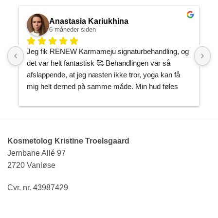
Anastasia Kariukhina
6 måneder siden
Jeg fik RENEW Karmameju signaturbehandling, og 
J
det var helt fantastisk 🥰 Behandlingen var så 
h
afslappende, at jeg næsten ikke tror, yoga kan få 
P
mig helt derned på samme måde. Min hud føles 
m
gennemfugtet og som om, den endelig har fået den 
J
opmærksomhed, den havde brug for.
k
T
Kristine er utrolig sød og imødekommende, og man 
h
Kosmetolog Kristine Troelsgaard
føler sig både tryg og helt afslappet i hendes 
Jernbane Allé 97
hænder. Nu ved jeg præcis, hvor jeg skal gå hen, 
B
2720 Vanløse
når jeg vil forkæle mig selv. Kan varmt anbefales! 
🌿✨
Cvr. nr. 43987429