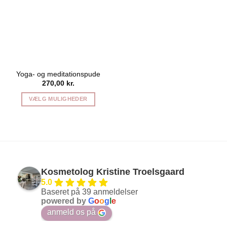
Yoga- og meditationspude
270,00
kr.
VÆLG MULIGHEDER
Dette
vare
har
flere
varianter.
Mulighederne
Kosmetolog Kristine Troelsgaard
kan
5.0
vælges
Baseret på 39 anmeldelser
på
powered by
G
o
o
g
l
e
varesiden
anmeld os på