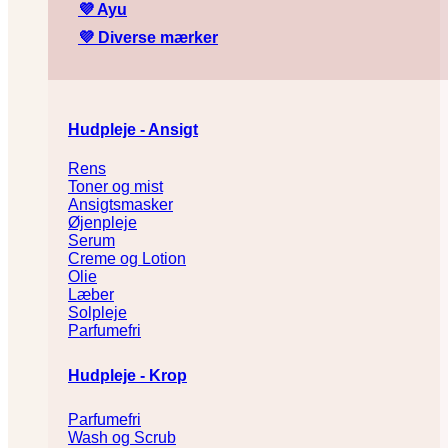
💜
Ayu
💜
Diverse mærker
Hudpleje - Ansigt
Rens
Toner og mist
Ansigtsmasker
Øjenpleje
Serum
Creme og Lotion
Olie
Læber
Solpleje
Parfumefri
Hudpleje - Krop
Parfumefri
Wash og Scrub