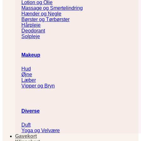
Lotion og Olie
Massage og Smertelindring
Hænder og Negle
Børster og Tørbørster
Hårpleje
Deodorant
Solpleje
Makeup
Hud
Øjne
Læber
Vipper og Bryn
Diverse
Duft
Yoga og Velvære
Gavekort