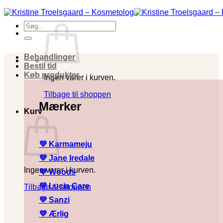
Fortsæt
til
Søg
indhold
efter:
Behandlinger
Bestil tid
Køb produkter
Ingen varer i kurven.
Tilbage til shoppen
Mærker
Kurv
💜 Karmameju
💜
Jane Iredale
Ingen varer i kurven.
💜
Woods
💜
Lucia Care
Tilbage til shoppen
💜
Sanzi
💜
Ærlig