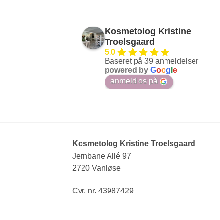
Kosmetolog Kristine
Troelsgaard
5.0
Baseret på 39 anmeldelser
powered by
G
o
o
g
l
e
anmeld os på
Kosmetolog Kristine Troelsgaard
Jernbane Allé 97
2720 Vanløse
Cvr. nr. 43987429