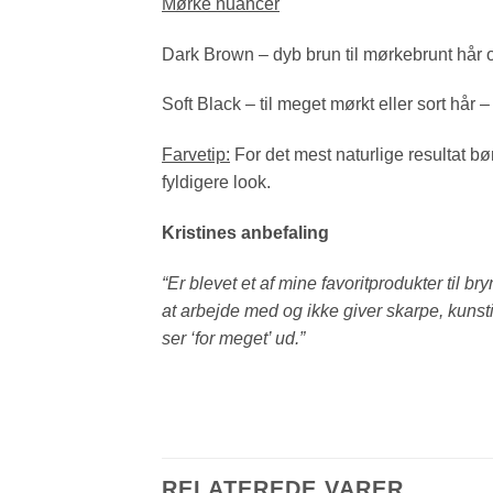
Mørke nuancer
Dark Brown – dyb brun til mørkebrunt hår o
Soft Black – til meget mørkt eller sort hår –
Farvetip:
For det mest naturlige resultat bø
fyldigere look.
Kristines anbefaling
“Er blevet et af mine favoritprodukter til br
at arbejde med og ikke giver skarpe, kunst
ser ‘for meget’ ud.”
RELATEREDE VARER