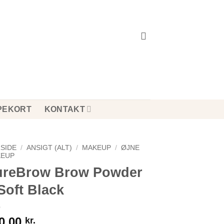
PEKORT
KONTAKT
SIDE
/
ANSIGT (ALT)
/
MAKEUP
/
ØJNE
EUP
ureBrow Brow Powder
Soft Black
0,00
kr.