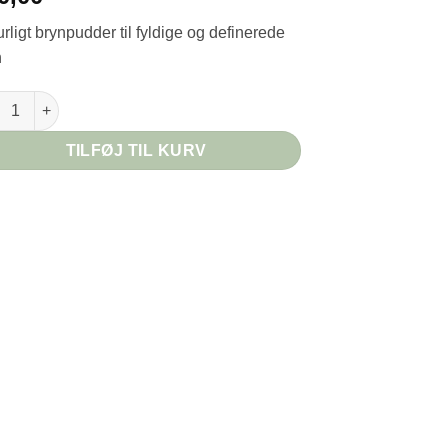
rligt brynpudder til fyldige og definerede
n
Brow Brow Powder - Soft Black antal
TILFØJ TIL KURV