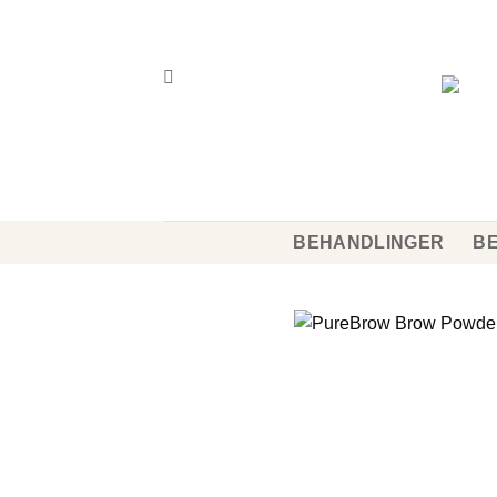
Fortsæt
til
indhold
BEHANDLINGER
BE