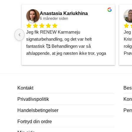
Anastasia Kariukhina
6 måneder siden
Jeg fik RENEW Karmameju 
Jeg 
signaturbehandling, og det var helt 
Kris
fantastisk 🥰 Behandlingen var så 
rolig
afslappende, at jeg næsten ikke tror, yoga 
Prøv
kan få mig helt derned på samme måde. 
være
Min hud føles gennemfugtet og som om, 
ing
den endelig har fået den opmærksomhed, 
Japa
den havde brug for.
jeg 
Kontakt
Best
Tak 
Kristine er utrolig sød og imødekommende, 
din
Privatlivspolitik
Kon
og man føler sig både tryg og helt afslappet 
i hendes hænder. Nu ved jeg præcis, hvor 
Beds
Handelsbetingelser
Per
jeg skal gå hen, når jeg vil forkæle mig selv. 
Fortryd din ordre
Kan varmt anbefales! 🌿✨