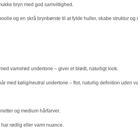
 smukke bryn med god samvittighed.
ie og en skrå brynbørste til at fylde huller, skabe struktur og de
 med varm/rød undertone – giver et blødt, naturligt look.
hår med kølig/neutral undertone – flot, naturlig definition uden v
unetter og medium hårfarver.
 har rødlig eller varm nuance.