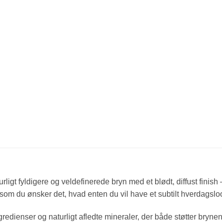
ligt fyldigere og veldefinerede bryn med et blødt, diffust finish –
om du ønsker det, hvad enten du vil have et subtilt hverdagslook
redienser og naturligt afledte mineraler, der både støtter bryn