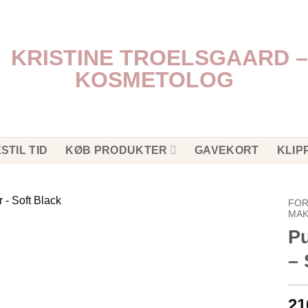
STIL TID
KØB PRODUKTER
GAVEKORT
KLIP
FOR
MAK
P
– 
21