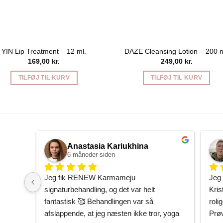
YIN Lip Treatment – 12 ml.
DAZE Cleansing Lotion – 200 m
169,00
kr.
249,00
kr.
TILFØJ TIL KURV
TILFØJ TIL KURV
Anastasia Kariukhina
6 måneder siden
Jeg fik RENEW Karmameju 
Jeg 
signaturbehandling, og det var helt 
Kris
fantastisk 🥰 Behandlingen var så 
rolig
afslappende, at jeg næsten ikke tror, yoga 
Prøv