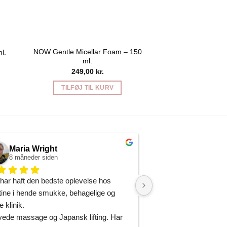
NOW Gentle Micellar Foam – 150
l.
LOVE Face Mi
ml.
199,0
249,00
kr.
TILFØJ T
TILFØJ TIL KURV
Maria Wright
Christine Ca
8 måneder siden
9 måneder siden
har haft den bedste oplevelse hos 
Hvis du leder efter en
tine i hende smukke, behagelige og 
then look no further! F
e klinik.
træder ind ad døren, b
ede massage og Japansk lifting. Har 
rolig og behagelig at