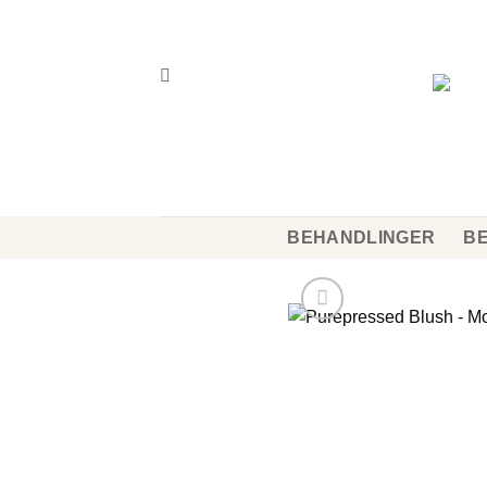
Fortsæt
til
indhold
BEHANDLINGER
BE