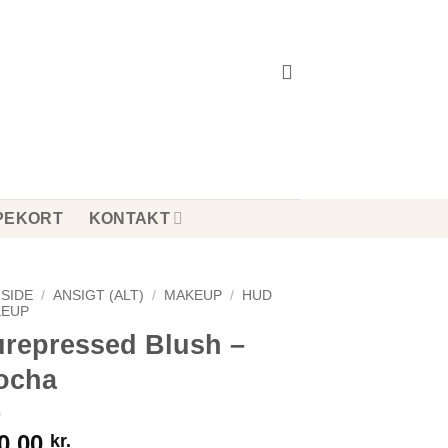
PEKORT
KONTAKT
SIDE
/
ANSIGT (ALT)
/
MAKEUP
/
HUD
EUP
repressed Blush –
ocha
0,00
kr.