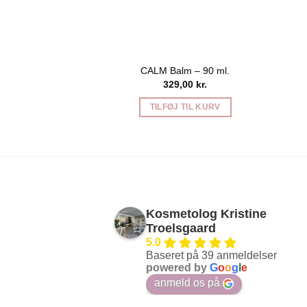
CALM Balm – 90 ml.
329,00
kr.
TILFØJ TIL KURV
Kosmetolog Kristine
Troelsgaard
5.0
Baseret på 39 anmeldelser
powered by
G
o
o
g
l
e
anmeld os på