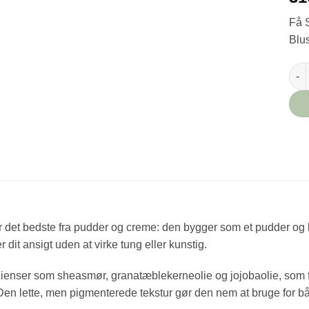
Få 
Blu
Pure
r det bedste fra pudder og creme: den bygger som et pudder og
r dit ansigt uden at virke tung eller kunstig.
ienser som sheasmør, granatæblekerneolie og jojobaolie, som f
Den lette, men pigmenterede tekstur gør den nem at bruge for 