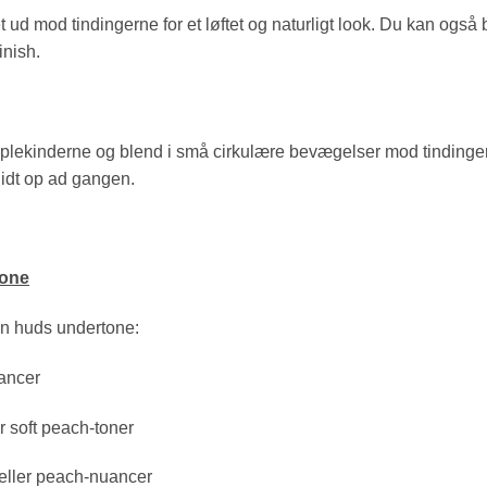
 ud mod tindingerne for et løftet og naturligt look. Du kan ogs
inish.
plekinderne og blend i små cirkulære bevægelser mod tindinger
idt op ad gangen.
tone
in huds undertone:
uancer
r soft peach-toner
 eller peach-nuancer