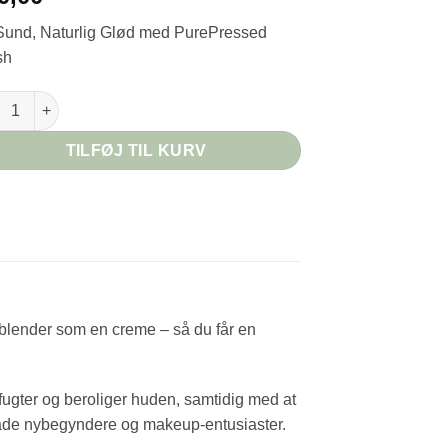
Sund, Naturlig Glød med PurePressed
sh
pressed Blush - Mocha antal
TILFØJ TIL KURV
 blender som en creme – så du får en
ugter og beroliger huden, samtidig med at
både nybegyndere og makeup-entusiaster.