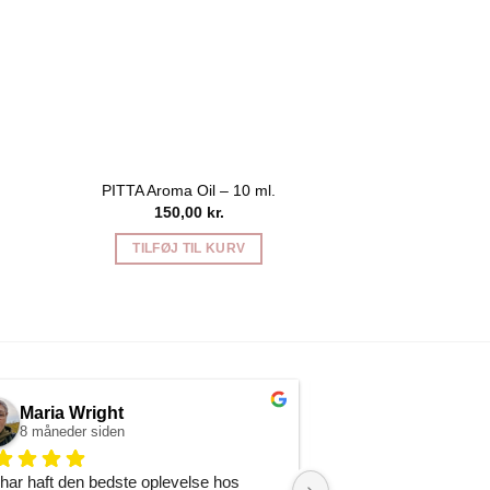
PITTA Aroma Oil – 10 ml.
150,00
kr.
TILFØJ TIL KURV
Maria Wright
Christine Ca
8 måneder siden
9 måneder siden
har haft den bedste oplevelse hos 
Hvis du leder efter en