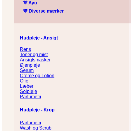
💜
Ayu
💜
Diverse mærker
Hudpleje - Ansigt
Rens
Toner og mist
Ansigtsmasker
Øjenpleje
Serum
Creme og Lotion
Olie
Læber
Solpleje
Parfumefri
Hudpleje - Krop
Parfumefri
Wash og Scrub