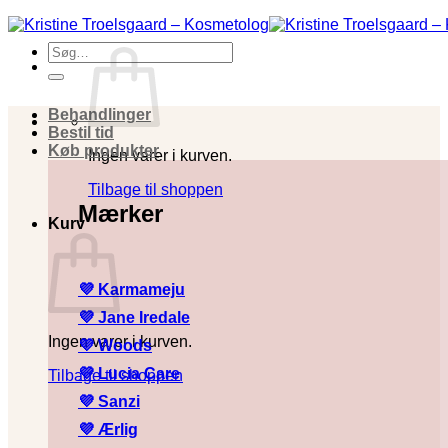
Fortsæt
til
Søg
indhold
efter:
Behandlinger
Bestil tid
Køb produkter
Ingen varer i kurven.
Tilbage til shoppen
Mærker
Kurv
💜 Karmameju
💜
Jane Iredale
Ingen varer i kurven.
💜
Woods
💜
Lucia Care
Tilbage til shoppen
💜
Sanzi
💜
Ærlig