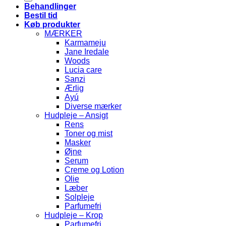
Behandlinger
Bestil tid
Køb produkter
MÆRKER
Karmameju
Jane Iredale
Woods
Lucia care
Sanzi
Ærlig
Ayú
Diverse mærker
Hudpleje – Ansigt
Rens
Toner og mist
Masker
Øjne
Serum
Creme og Lotion
Olie
Læber
Solpleje
Parfumefri
Hudpleje – Krop
Parfumefri