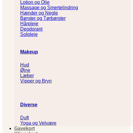
Lotion og Olie
Massage og Smertelindring
Hænder og Negle
Børster og Tørbørster
Hårpleje
Deodorant
Solpleje
Makeup
Hud
Øjne
Læber
Vipper og Bryn
Diverse
Duft
Yoga og Velvære
Gavekort