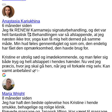
Anastasia Kariukhina
6 måneder siden
Jeg fik RENEW Karmameju signaturbehandling, og det var
helt fantastisk 🥰 Behandlingen var så afslappende, at jeg
næsten ikke tror, yoga kan få mig helt derned på samme
måde. Min hud føles gennemfugtet og som om, den endelig
har fået den opmærksomhed, den havde brug for.
Kristine er utrolig sød og imødekommende, og man føler sig
både tryg og helt afslappet i hendes hænder. Nu ved jeg
præcis, hvor jeg skal gå hen, når jeg vil forkæle mig selv. Kan
varmt anbefales! 🌿✨
Maria Wright
8 måneder siden
Jeg har haft den bedste oplevelse hos Kristine i hende
smukke, behagelige og rolige klinik.
Prøvede massage og Japansk lifting. Har været til massage