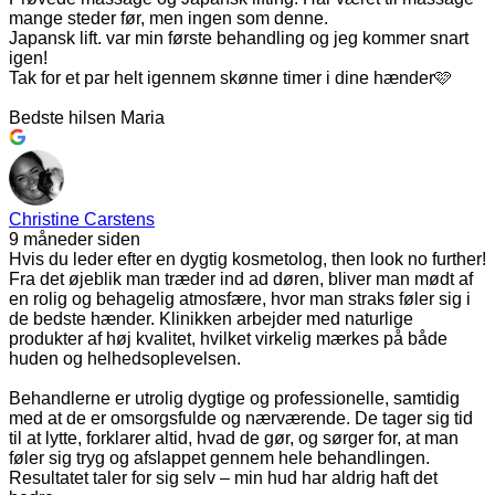
mange steder før, men ingen som denne.
Japansk lift. var min første behandling og jeg kommer snart
igen!
Tak for et par helt igennem skønne timer i dine hænder🩷
Bedste hilsen Maria
Christine Carstens
9 måneder siden
Hvis du leder efter en dygtig kosmetolog, then look no further!
Fra det øjeblik man træder ind ad døren, bliver man mødt af
en rolig og behagelig atmosfære, hvor man straks føler sig i
de bedste hænder. Klinikken arbejder med naturlige
produkter af høj kvalitet, hvilket virkelig mærkes på både
huden og helhedsoplevelsen.
Behandlerne er utrolig dygtige og professionelle, samtidig
med at de er omsorgsfulde og nærværende. De tager sig tid
til at lytte, forklarer altid, hvad de gør, og sørger for, at man
føler sig tryg og afslappet gennem hele behandlingen.
Resultatet taler for sig selv – min hud har aldrig haft det