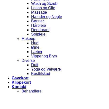
Wash og Scrub
Lotion og Olie
Massage
Hænder og Negle
Børster
Hårpleje
Deodorant
Solpleje
Makeup
Hud
Øjne
Læber
Vipper og Bryn
Diverse
Duft
Yoga og Velvære
Kosttilskud
Gavekort
Klippekort
Kontakt
Behandlere