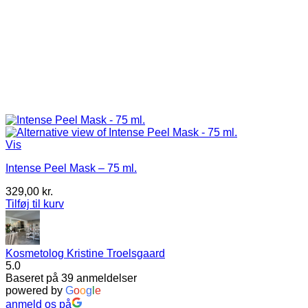
Vis
Intense Peel Mask – 75 ml.
329,00
kr.
Tilføj til kurv
Kosmetolog Kristine Troelsgaard
5.0
Baseret på 39 anmeldelser
powered by
G
o
o
g
l
e
anmeld os på