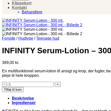
Klippekort
Kontakt
Behandlere
Forside
/
Hudtype
/
Teenage hud
INFINITY Serum-Lotion – 300
389,00
kr.
En multifunktionel serum‑lotion til ansigt og krop, der fugter, be
pleje til hele kroppen.
INFINITY
Serum-
Tilføj til kurv
Lotion
-
Beskrivelse
300
Ingredienser
ml.
antal