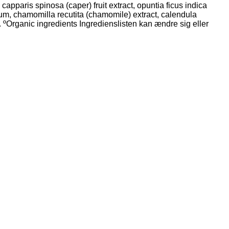
capparis spinosa (caper) fruit extract, opuntia ficus indica
 gum, chamomilla recutita (chamomile) extract, calendula
d. ºOrganic ingredients Ingredienslisten kan ændre sig eller