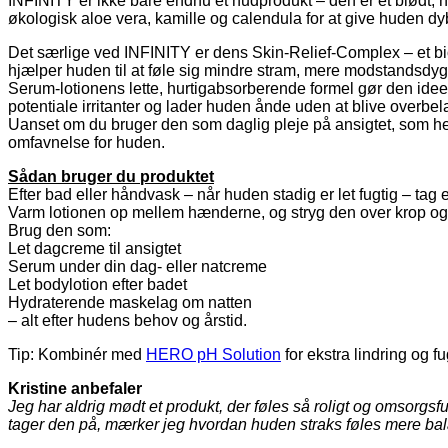
INFINITY er ikke bare endnu et hudprodukt – den er et blødt, 
økologisk aloe vera, kamille og calendula for at give huden dyb
Det særlige ved INFINITY er dens Skin‑Relief‑Complex – et bio
hjælper huden til at føle sig mindre stram, mere modstandsdygt
Serum‑lotionens lette, hurtigabsorberende formel gør den ideel
potentiale irritanter og lader huden ånde uden at blive overbela
Uanset om du bruger den som daglig pleje på ansigtet, som he
omfavnelse for huden.
Sådan bruger du produktet
Efter bad eller håndvask – når huden stadig er let fugtig – 
Varm lotionen op mellem hænderne, og stryg den over krop og/
Brug den som:
Let dagcreme til ansigtet
Serum under din dag‑ eller natcreme
Let bodylotion efter badet
Hydraterende maskelag om natten
– alt efter hudens behov og årstid.
Tip: Kombinér med
HERO pH Solution
for ekstra lindring og f
Kristine anbefaler
Jeg har aldrig mødt et produkt, der føles så roligt og omsorgs
tager den på, mærker jeg hvordan huden straks føles mere bal