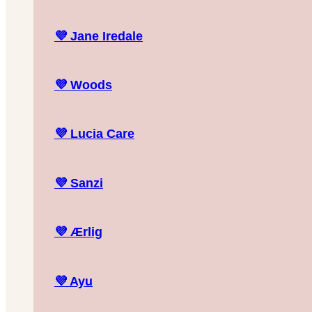
💜
Jane Iredale
💜
Woods
💜
Lucia Care
💜
Sanzi
💜
Ærlig
💜
Ayu