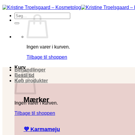
Fortsæt
til
Søg
indhold
efter:
Ingen varer i kurven.
Tilbage til shoppen
Kurv
Behandlinger
Bestil tid
Køb produkter
Mærker
Ingen varer i kurven.
Tilbage til shoppen
💜 Karmameju