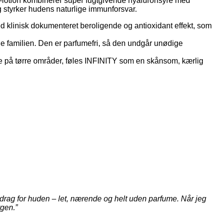
um‑lotion kombinerer super fugtgivende hyaluronsyre med
og styrker hudens naturlige immunforsvar.
d klinisk dokumenteret beroligende og antioxidant effekt, som
ele familien. Den er parfumefri, så den undgår unødige
je på tørre områder, føles INFINITY som en skånsom, kærlig
dedrag for huden – let, nærende og helt uden parfume. Når jeg
rgen.”