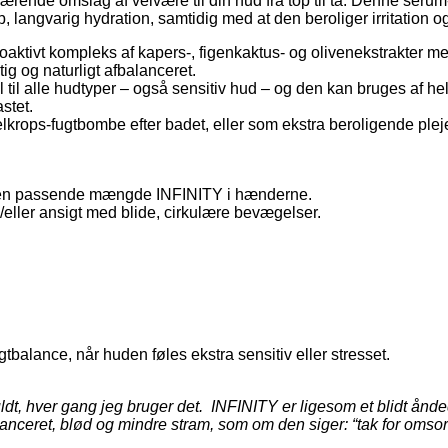
nærende omslag af velvære til din hud fra top til tå. Denne ser
, langvarig hydration, samtidig med at den beroliger irritation 
aktivt kompleks af kapers‑, figenkaktus‑ og olivenekstrakter me
ig og naturligt afbalanceret.
 til alle hudtyper – også sensitiv hud – og den kan bruges af h
stet.
lkrops‑fugtbombe efter badet, eller som ekstra beroligende ple
tag en passende mængde INFINITY i hænderne.
eller ansigt med blide, cirkulære bevægelser.
ugtbalance, når huden føles ekstra sensitiv eller stresset.
fuldt, hver gang jeg bruger det. INFINITY er ligesom et blidt ån
anceret, blød og mindre stram, som om den siger: “tak for omso