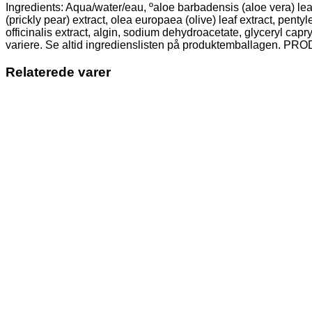
Ingredients: Aqua/water/eau, ºaloe barbadensis (aloe vera) leaf 
(prickly pear) extract, olea europaea (olive) leaf extract, pen
officinalis extract, algin, sodium dehydroacetate, glyceryl capr
variere. Se altid ingredienslisten på produktemballagen
Relaterede varer