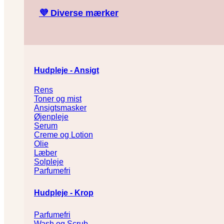
💜
Diverse mærker
Hudpleje - Ansigt
Rens
Toner og mist
Ansigtsmasker
Øjenpleje
Serum
Creme og Lotion
Olie
Læber
Solpleje
Parfumefri
Hudpleje - Krop
Parfumefri
Wash og Scrub