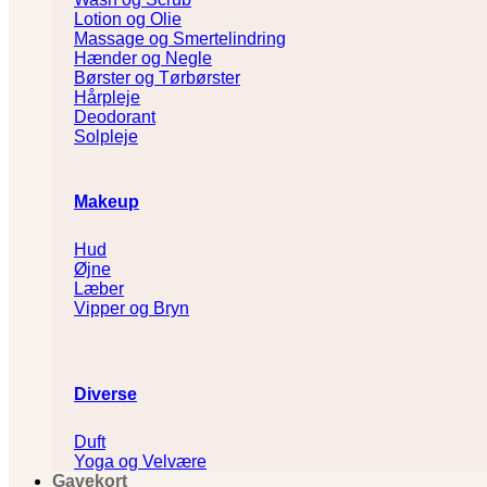
Lotion og Olie
Massage og Smertelindring
Hænder og Negle
Børster og Tørbørster
Hårpleje
Deodorant
Solpleje
Makeup
Hud
Øjne
Læber
Vipper og Bryn
Diverse
Duft
Yoga og Velvære
Gavekort