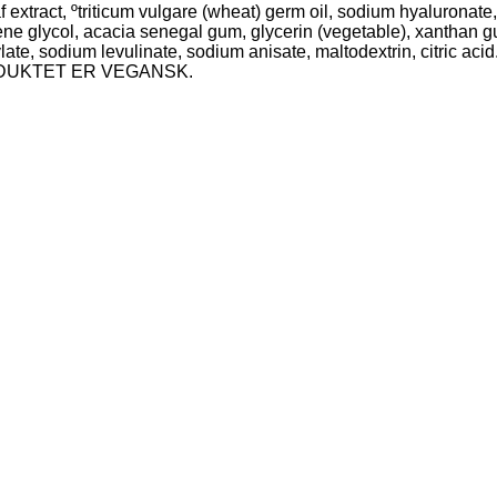
extract, ºtriticum vulgare (wheat) germ oil, sodium hyaluronate, 
tylene glycol, acacia senegal gum, glycerin (vegetable), xanthan
ylate, sodium levulinate, sodium anisate, maltodextrin, citric aci
. PRODUKTET ER VEGANSK.