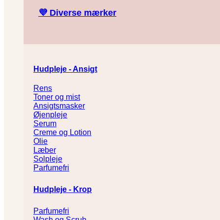
💜
Diverse mærker
Hudpleje - Ansigt
Rens
Toner og mist
Ansigtsmasker
Øjenpleje
Serum
Creme og Lotion
Olie
Læber
Solpleje
Parfumefri
Hudpleje - Krop
Parfumefri
Wash og Scrub