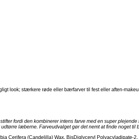
ligt look; stærkere røde eller bærfarver til fest eller aften-makeu
estifter fordi den kombinerer intens farve med en super plejen
 udtørre læberne. Farveudvalget gør det nemt at finde noget til 
a Cerifera (Candelilla) Wax, BisDiglyceryl Polyacyladipate-2, 