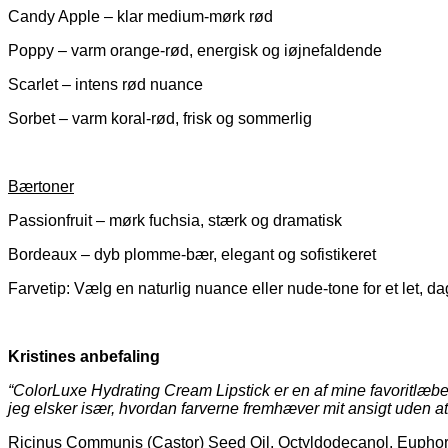
Candy Apple – klar medium-mørk rød
Poppy – varm orange-rød, energisk og iøjnefaldende
Scarlet – intens rød nuance
Sorbet – varm koral-rød, frisk og sommerlig
Bærtoner
Passionfruit – mørk fuchsia, stærk og dramatisk
Bordeaux – dyb plomme-bær, elegant og sofistikeret
Farvetip: Vælg en naturlig nuance eller nude-tone for et let, dag
Kristines anbefaling
“ColorLuxe Hydrating Cream Lipstick er en af mine favoritlæb
jeg elsker især, hvordan farverne fremhæver mit ansigt uden at
Ricinus Communis (Castor) Seed Oil, Octyldodecanol, Euphorbi