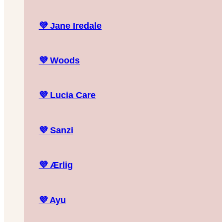
💜
Jane Iredale
💜
Woods
💜
Lucia Care
💜
Sanzi
💜
Ærlig
💜
Ayu