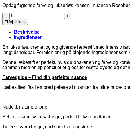
Opdag fugtende farve og luksuriøs komfort i nuancen Rosebud
ColorLuxe
Hydrating
Tilføj til kurv
Cream
Lipstick
Beskrivelse
-
Ingredienser
Rosebud
antal
En luksuriøs, cremet og fugtgivende læbestift med intensiv fa
langtidsholdbar. Formlen er rig på plejende ingredienser som 
Denne læbestift er perfekt, hvis du ønsker en rig farve og komfo
sammen med en lip pencil eller gloss for ekstra dybde og defin
Farveguide – Find din perfekte nuance
Læbestiften fås i en bred palette af nuancer, fra blide nude-ton
Nude & naturlige toner
Bellini – varm lys rosa-beige, perfekt til lyse hudtoner
Toffee – varm beige, god som hverdagstone