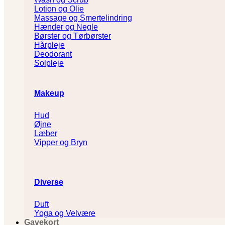
Lotion og Olie
Massage og Smertelindring
Hænder og Negle
Børster og Tørbørster
Hårpleje
Deodorant
Solpleje
Makeup
Hud
Øjne
Læber
Vipper og Bryn
Diverse
Duft
Yoga og Velvære
Gavekort