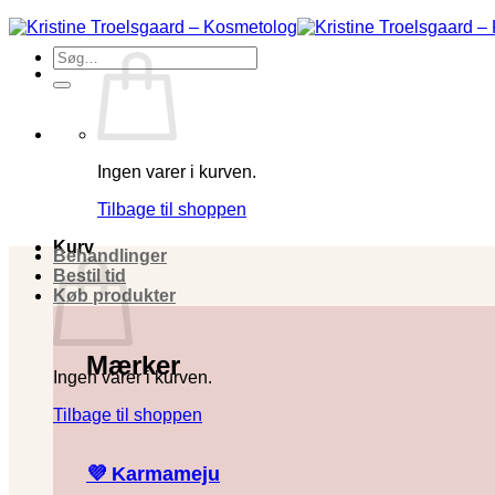
Fortsæt
til
Søg
indhold
efter:
Ingen varer i kurven.
Tilbage til shoppen
Kurv
Behandlinger
Bestil tid
Køb produkter
Mærker
Ingen varer i kurven.
Tilbage til shoppen
💜 Karmameju