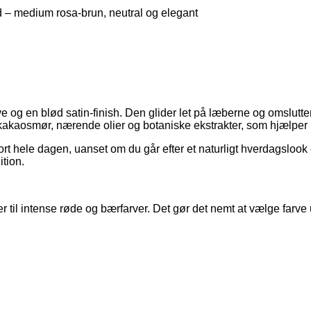
 – medium rosa-brun, neutral og elegant
rve og en blød satin-finish. Den glider let på læberne og omslu
kakaosmør, nærende olier og botaniske ekstrakter, som hjælper 
rt hele dagen, uanset om du går efter et naturligt hverdagslook e
ition.
er til intense røde og bærfarver. Det gør det nemt at vælge farve 