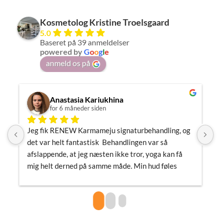
Kosmetolog Kristine Troelsgaard
5.0
Baseret på 39 anmeldelser
powered by
G
o
o
g
l
e
anmeld os på
Anastasia Kariukhina
for 6 måneder siden
Jeg fik RENEW Karmameju signaturbehandling, og 
J
det var helt fantastisk  Behandlingen var så 
h
afslappende, at jeg næsten ikke tror, yoga kan få 
m
mig helt derned på samme måde. Min hud føles 
m
gennemfugtet og som om, den endelig har fået den 
l
opmærksomhed, den havde brug for.Kristine er 
i
utrolig sød og imødekommende, og man føler sig 
h
både tryg og helt afslappet i hendes hænder. Nu ved 