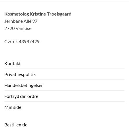
jeg præcis, hvor jeg skal gå hen, når jeg vil forkæle 
mig selv. Kan varmt anbefales! 
Kosmetolog Kristine Troelsgaard
Jernbane Allé 97
2720 Vanløse
Cvr. nr. 43987429
Kontakt
Privatlivspolitik
Handelsbetingelser
Fortryd din ordre
Min side
Bestil en tid