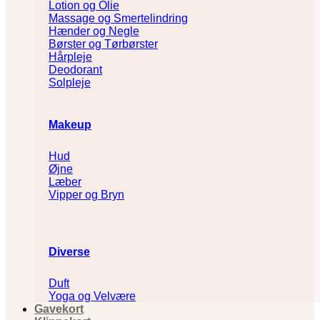
Lotion og Olie
Massage og Smertelindring
Hænder og Negle
Børster og Tørbørster
Hårpleje
Deodorant
Solpleje
Makeup
Hud
Øjne
Læber
Vipper og Bryn
Diverse
Duft
Yoga og Velvære
Gavekort