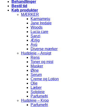
Behandlinger
Bestil tid
Køb produkter
MÆRKER
Karmameju
Jane Iredale
Woods
Lucia care
Sanzi
Ærlig
Ayú
Diverse mærker
Hudpleje – Ansigt
Rens
Toner og mist
Masker
Øjne
Serum
Creme og Lotion
Olie
Læber
Solpleje
Parfumefri
Hudpleje – Krop
Parfumefri