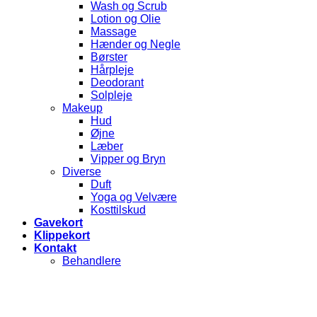
Wash og Scrub
Lotion og Olie
Massage
Hænder og Negle
Børster
Hårpleje
Deodorant
Solpleje
Makeup
Hud
Øjne
Læber
Vipper og Bryn
Diverse
Duft
Yoga og Velvære
Kosttilskud
Gavekort
Klippekort
Kontakt
Behandlere