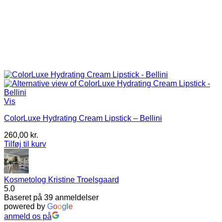
Vis
ColorLuxe Hydrating Cream Lipstick – Bellini
260,00
kr.
Tilføj til kurv
Kosmetolog Kristine Troelsgaard
5.0
Baseret på 39 anmeldelser
powered by
G
o
o
g
l
e
anmeld os på