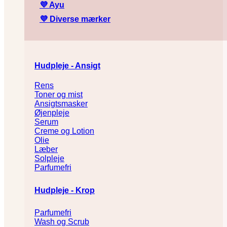
💜
Ayu
💜
Diverse mærker
Hudpleje - Ansigt
Rens
Toner og mist
Ansigtsmasker
Øjenpleje
Serum
Creme og Lotion
Olie
Læber
Solpleje
Parfumefri
Hudpleje - Krop
Parfumefri
Wash og Scrub