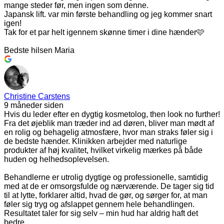
mange steder før, men ingen som denne.
Japansk lift. var min første behandling og jeg kommer snart
igen!
Tak for et par helt igennem skønne timer i dine hænder🩷
Bedste hilsen Maria
Christine Carstens
9 måneder siden
Hvis du leder efter en dygtig kosmetolog, then look no further!
Fra det øjeblik man træder ind ad døren, bliver man mødt af
en rolig og behagelig atmosfære, hvor man straks føler sig i
de bedste hænder. Klinikken arbejder med naturlige
produkter af høj kvalitet, hvilket virkelig mærkes på både
huden og helhedsoplevelsen.
Behandlerne er utrolig dygtige og professionelle, samtidig
med at de er omsorgsfulde og nærværende. De tager sig tid
til at lytte, forklarer altid, hvad de gør, og sørger for, at man
føler sig tryg og afslappet gennem hele behandlingen.
Resultatet taler for sig selv – min hud har aldrig haft det
bedre.