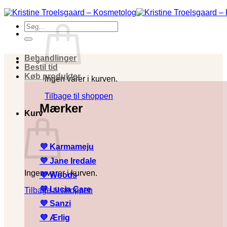
Fortsæt
til
Søg
indhold
efter:
Behandlinger
Bestil tid
Køb produkter
Ingen varer i kurven.
Tilbage til shoppen
Mærker
Kurv
💜 Karmameju
💜
Jane Iredale
Ingen varer i kurven.
💜
Woods
💜
Lucia Care
Tilbage til shoppen
💜
Sanzi
💜
Ærlig