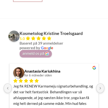
Kosmetolog Kristine Troelsgaard
5.0
Baseret på 39 anmeldelser
powered by
G
o
o
g
l
e
anmeld os på
Anastasia Kariukhina
for 6 måneder siden
Jeg fik RENEW Karmameju signaturbehandling, og 
J
det var helt fantastisk  Behandlingen var så 
h
afslappende, at jeg næsten ikke tror, yoga kan få 
m
mig helt derned på samme måde. Min hud føles 
m