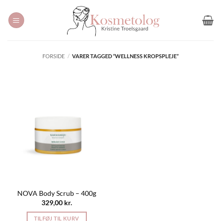
Fortsæt
til
indhold
FORSIDE
/
VARER TAGGED “WELLNESS KROPSPLEJE”
NOVA Body Scrub – 400g
329,00
kr.
TILFØJ TIL KURV