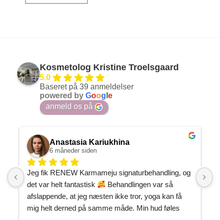
Kosmetolog Kristine Troelsgaard
5.0
Baseret på 39 anmeldelser
powered by
G
o
o
g
l
e
anmeld os på
Anastasia Kariukhina
6 måneder siden
Jeg fik RENEW Karmameju signaturbehandling, og 
J
det var helt fantastisk 
 Behandlingen var så 
h
afslappende, at jeg næsten ikke tror, yoga kan få 
P
mig helt derned på samme måde. Min hud føles 
m
gennemfugtet og som om, den endelig har fået den 
J