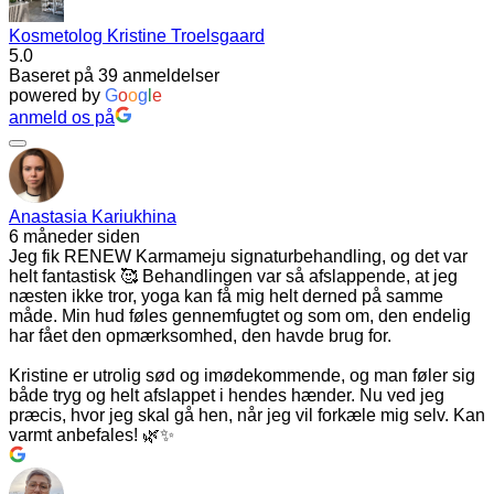
Kosmetolog Kristine Troelsgaard
5.0
Baseret på 39 anmeldelser
powered by
G
o
o
g
l
e
anmeld os på
Anastasia Kariukhina
6 måneder siden
Jeg fik RENEW Karmameju signaturbehandling, og det var
helt fantastisk 🥰 Behandlingen var så afslappende, at jeg
næsten ikke tror, yoga kan få mig helt derned på samme
måde. Min hud føles gennemfugtet og som om, den endelig
har fået den opmærksomhed, den havde brug for.
Kristine er utrolig sød og imødekommende, og man føler sig
både tryg og helt afslappet i hendes hænder. Nu ved jeg
præcis, hvor jeg skal gå hen, når jeg vil forkæle mig selv. Kan
varmt anbefales! 🌿✨