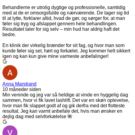
Behandlerne er utrolig dygtige og professionelle, samtidig
med at de er omsorgsfulde og nærværende. De tager sig tid
til at lytte, forklarer altid, hvad de gør, og sørger for, at man
føler sig tryg og afslappet gennem hele behandlingen.
Resultatet taler for sig selv – min hud har aldrig haft det
bedre.
En klinik der virkelig brænder for sit fag, og hvor man som
kunde føler sig set, hørt og forkælet. Jeg kommer helt sikkert
igen og kan kun give mine varmeste anbefalinger!
Anna Marstrand
10 måneder siden
Min veninde og jeg var så heldige at vinde en hyggelig dag
sammen, hvor vi fik lavet lashlift. Det var en skøn oplevelse,
hvor man fik slappet godt af og gik derfra med det flotteste
resultat. Jeg kan varmt anbefale det, hvis man ønsker en
dejlig dag med selvforkælelse 🌺