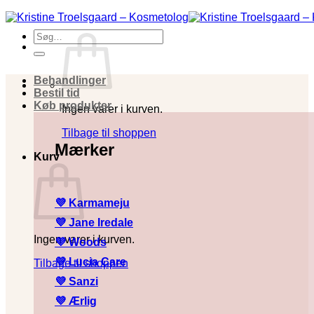
Fortsæt
til
Søg
indhold
efter:
Behandlinger
Bestil tid
Køb produkter
Ingen varer i kurven.
Tilbage til shoppen
Mærker
Kurv
💜 Karmameju
💜
Jane Iredale
Ingen varer i kurven.
💜
Woods
💜
Lucia Care
Tilbage til shoppen
💜
Sanzi
💜
Ærlig