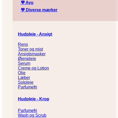
💜
Ayu
💜
Diverse mærker
Hudpleje - Ansigt
Rens
Toner og mist
Ansigtsmasker
Øjenpleje
Serum
Creme og Lotion
Olie
Læber
Solpleje
Parfumefri
Hudpleje - Krop
Parfumefri
Wash og Scrub