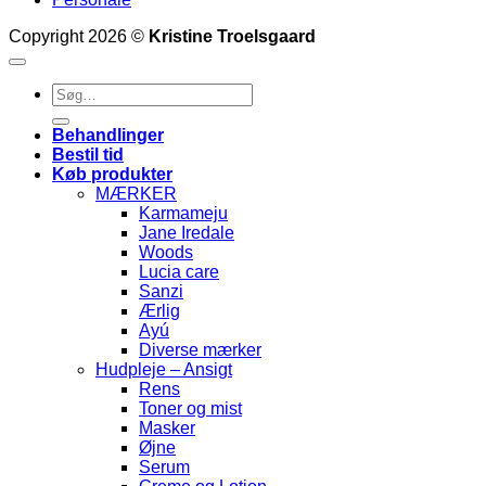
Copyright 2026 ©
Kristine Troelsgaard
Søg
efter:
Behandlinger
Bestil tid
Køb produkter
MÆRKER
Karmameju
Jane Iredale
Woods
Lucia care
Sanzi
Ærlig
Ayú
Diverse mærker
Hudpleje – Ansigt
Rens
Toner og mist
Masker
Øjne
Serum