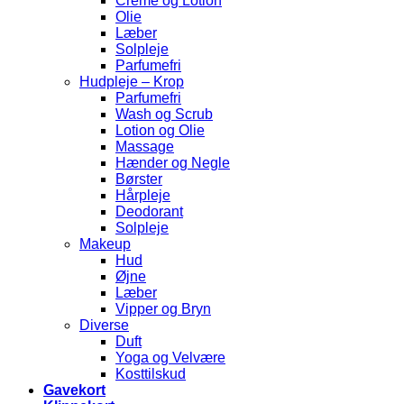
Creme og Lotion
Olie
Læber
Solpleje
Parfumefri
Hudpleje – Krop
Parfumefri
Wash og Scrub
Lotion og Olie
Massage
Hænder og Negle
Børster
Hårpleje
Deodorant
Solpleje
Makeup
Hud
Øjne
Læber
Vipper og Bryn
Diverse
Duft
Yoga og Velvære
Kosttilskud
Gavekort