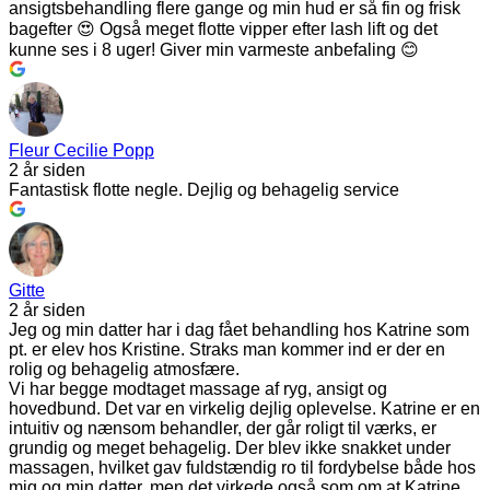
ansigtsbehandling flere gange og min hud er så fin og frisk
bagefter 😍 Også meget flotte vipper efter lash lift og det
kunne ses i 8 uger! Giver min varmeste anbefaling 😊
Fleur Cecilie Popp
2 år siden
Fantastisk flotte negle. Dejlig og behagelig service
Gitte
2 år siden
Jeg og min datter har i dag fået behandling hos Katrine som
pt. er elev hos Kristine. Straks man kommer ind er der en
rolig og behagelig atmosfære.
Vi har begge modtaget massage af ryg, ansigt og
hovedbund. Det var en virkelig dejlig oplevelse. Katrine er en
intuitiv og nænsom behandler, der går roligt til værks, er
grundig og meget behagelig. Der blev ikke snakket under
massagen, hvilket gav fuldstændig ro til fordybelse både hos
mig og min datter, men det virkede også som om at Katrine