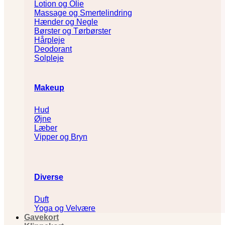
Lotion og Olie
Massage og Smertelindring
Hænder og Negle
Børster og Tørbørster
Hårpleje
Deodorant
Solpleje
Makeup
Hud
Øjne
Læber
Vipper og Bryn
Diverse
Duft
Yoga og Velvære
Gavekort