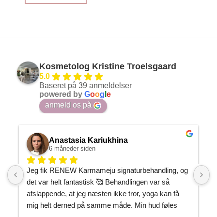
Kosmetolog Kristine Troelsgaard
5.0
Baseret på 39 anmeldelser
powered by
G
o
o
g
l
e
anmeld os på
Anastasia Kariukhina
6 måneder siden
Jeg fik RENEW Karmameju signaturbehandling, og 
J
det var helt fantastisk 🥰 Behandlingen var så 
h
afslappende, at jeg næsten ikke tror, yoga kan få 
P
mig helt derned på samme måde. Min hud føles 
m
gennemfugtet og som om, den endelig har fået den 
J