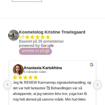
Kosmetolog Kristine Troelsgaard
5.0
Baseret på 39 anmeldelser
powered by
G
o
o
g
l
e
anmeld os på
Anastasia Kariukhina
6 måneder siden
Jeg fik RENEW Karmameju signaturbehandling, og 
J
det var helt fantastisk 🥰 Behandlingen var så 
h
afslappende, at jeg næsten ikke tror, yoga kan få 
P
mig helt derned på samme måde. Min hud føles 
m
gennemfugtet og som om, den endelig har fået den 
J