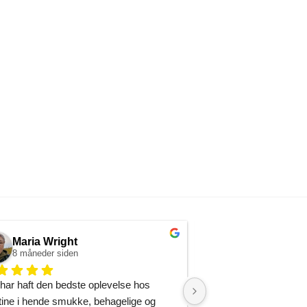
Maria Wright
Christine Ca
8 måneder siden
9 måneder siden
har haft den bedste oplevelse hos 
Hvis du leder efter en
tine i hende smukke, behagelige og 
then look no further! F