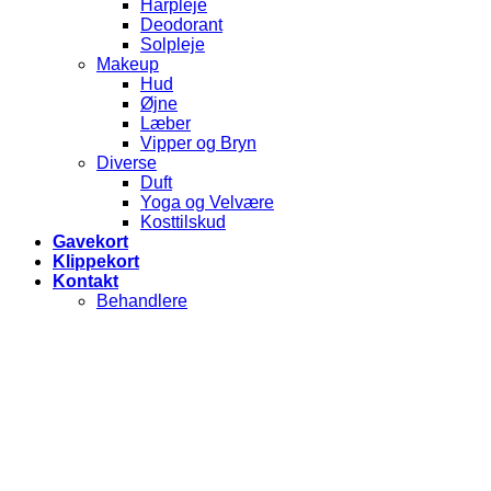
Hårpleje
Deodorant
Solpleje
Makeup
Hud
Øjne
Læber
Vipper og Bryn
Diverse
Duft
Yoga og Velvære
Kosttilskud
Gavekort
Klippekort
Kontakt
Behandlere