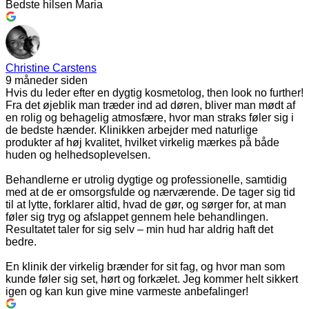
Bedste hilsen Maria
Christine Carstens
9 måneder siden
Hvis du leder efter en dygtig kosmetolog, then look no further!
Fra det øjeblik man træder ind ad døren, bliver man mødt af
en rolig og behagelig atmosfære, hvor man straks føler sig i
de bedste hænder. Klinikken arbejder med naturlige
produkter af høj kvalitet, hvilket virkelig mærkes på både
huden og helhedsoplevelsen.
Behandlerne er utrolig dygtige og professionelle, samtidig
med at de er omsorgsfulde og nærværende. De tager sig tid
til at lytte, forklarer altid, hvad de gør, og sørger for, at man
føler sig tryg og afslappet gennem hele behandlingen.
Resultatet taler for sig selv – min hud har aldrig haft det
bedre.
En klinik der virkelig brænder for sit fag, og hvor man som
kunde føler sig set, hørt og forkælet. Jeg kommer helt sikkert
igen og kan kun give mine varmeste anbefalinger!