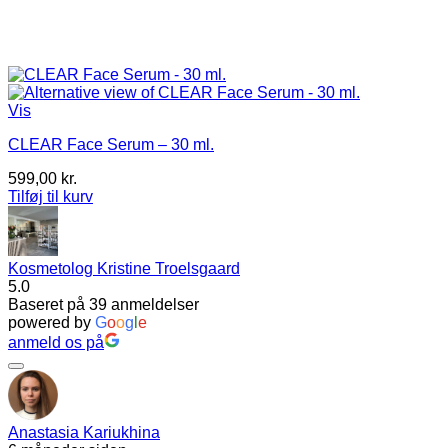
Vis
CLEAR Face Serum – 30 ml.
599,00
kr.
Tilføj til kurv
Kosmetolog Kristine Troelsgaard
5.0
Baseret på 39 anmeldelser
powered by
G
o
o
g
l
e
anmeld os på
Anastasia Kariukhina