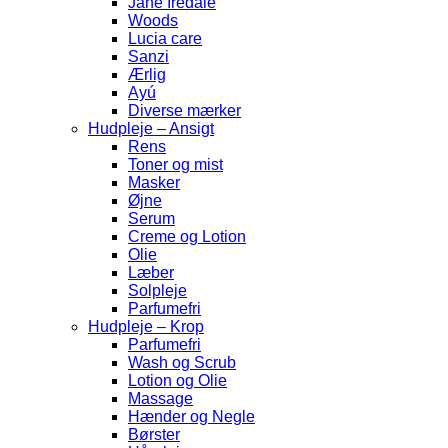
Jane Iredale
Woods
Lucia care
Sanzi
Ærlig
Ayú
Diverse mærker
Hudpleje – Ansigt
Rens
Toner og mist
Masker
Øjne
Serum
Creme og Lotion
Olie
Læber
Solpleje
Parfumefri
Hudpleje – Krop
Parfumefri
Wash og Scrub
Lotion og Olie
Massage
Hænder og Negle
Børster