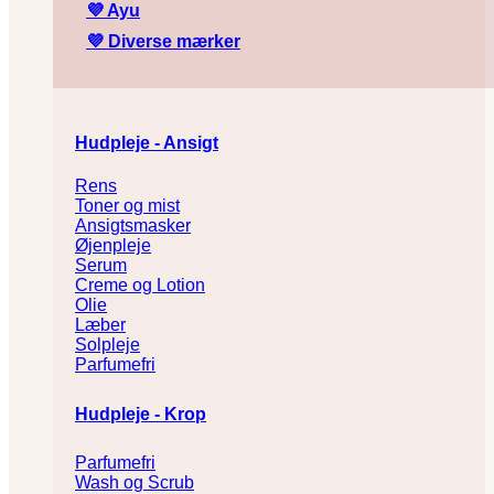
💜
Ayu
💜
Diverse mærker
Hudpleje - Ansigt
Rens
Toner og mist
Ansigtsmasker
Øjenpleje
Serum
Creme og Lotion
Olie
Læber
Solpleje
Parfumefri
Hudpleje - Krop
Parfumefri
Wash og Scrub