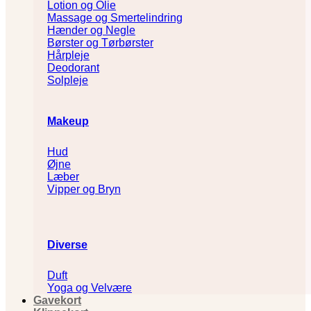
Lotion og Olie
Massage og Smertelindring
Hænder og Negle
Børster og Tørbørster
Hårpleje
Deodorant
Solpleje
Makeup
Hud
Øjne
Læber
Vipper og Bryn
Diverse
Duft
Yoga og Velvære
Gavekort