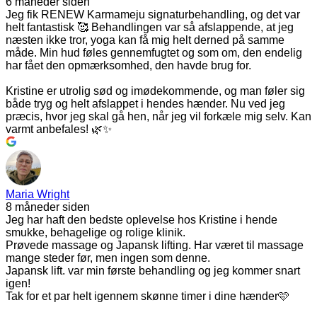
6 måneder siden
Jeg fik RENEW Karmameju signaturbehandling, og det var
helt fantastisk 🥰 Behandlingen var så afslappende, at jeg
næsten ikke tror, yoga kan få mig helt derned på samme
måde. Min hud føles gennemfugtet og som om, den endelig
har fået den opmærksomhed, den havde brug for.
Kristine er utrolig sød og imødekommende, og man føler sig
både tryg og helt afslappet i hendes hænder. Nu ved jeg
præcis, hvor jeg skal gå hen, når jeg vil forkæle mig selv. Kan
varmt anbefales! 🌿✨
Maria Wright
8 måneder siden
Jeg har haft den bedste oplevelse hos Kristine i hende
smukke, behagelige og rolige klinik.
Prøvede massage og Japansk lifting. Har været til massage
mange steder før, men ingen som denne.
Japansk lift. var min første behandling og jeg kommer snart
igen!
Tak for et par helt igennem skønne timer i dine hænder🩷