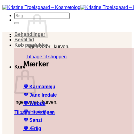
Fortsæt
til
Søg
indhold
efter:
Behandlinger
Bestil tid
Køb produkter
Ingen varer i kurven.
Tilbage til shoppen
Mærker
Kurv
💜 Karmameju
💜
Jane Iredale
Ingen varer i kurven.
💜
Woods
💜
Lucia Care
Tilbage til shoppen
💜
Sanzi
💜
Ærlig