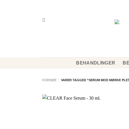
Fortsæt
til
indhold
BEHANDLINGER
BE
FORSIDE
/
VARER TAGGED “SERUM MOD MØRKE PLE