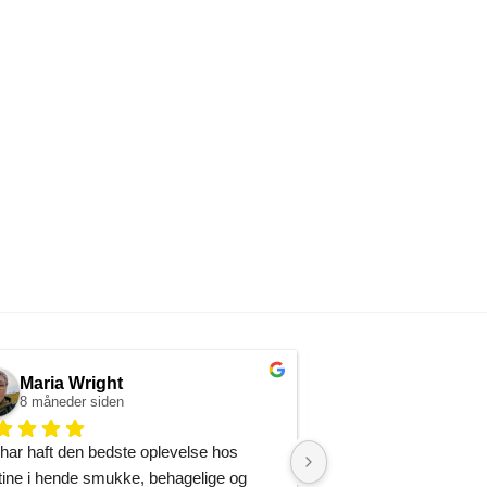
Maria Wright
Christine Ca
8 måneder siden
9 måneder siden
har haft den bedste oplevelse hos 
Hvis du leder efter en
tine i hende smukke, behagelige og 
then look no further! F