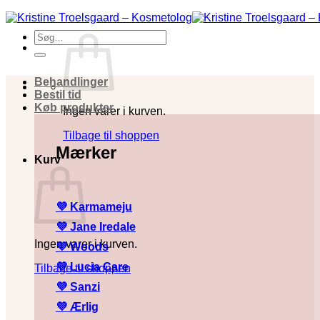
Fortsæt
til
Søg
indhold
efter:
Behandlinger
Bestil tid
Køb produkter
Ingen varer i kurven.
Tilbage til shoppen
Mærker
Kurv
💜 Karmameju
💜
Jane Iredale
Ingen varer i kurven.
💜
Woods
💜
Lucia Care
Tilbage til shoppen
💜
Sanzi
💜
Ærlig