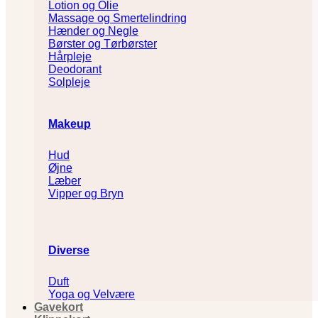
Lotion og Olie
Massage og Smertelindring
Hænder og Negle
Børster og Tørbørster
Hårpleje
Deodorant
Solpleje
Makeup
Hud
Øjne
Læber
Vipper og Bryn
Diverse
Duft
Yoga og Velvære
Gavekort