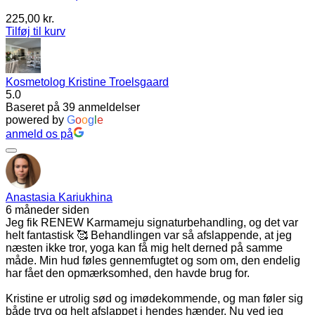
225,00
kr.
Tilføj til kurv
Kosmetolog Kristine Troelsgaard
5.0
Baseret på 39 anmeldelser
powered by
G
o
o
g
l
e
anmeld os på
Anastasia Kariukhina
6 måneder siden
Jeg fik RENEW Karmameju signaturbehandling, og det var
helt fantastisk 🥰 Behandlingen var så afslappende, at jeg
næsten ikke tror, yoga kan få mig helt derned på samme
måde. Min hud føles gennemfugtet og som om, den endelig
har fået den opmærksomhed, den havde brug for.
Kristine er utrolig sød og imødekommende, og man føler sig
både tryg og helt afslappet i hendes hænder. Nu ved jeg