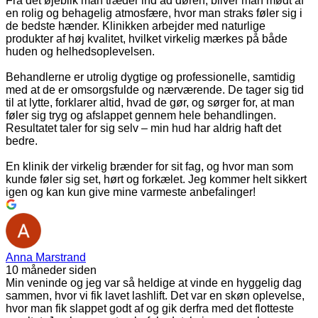
Fra det øjeblik man træder ind ad døren, bliver man mødt af
en rolig og behagelig atmosfære, hvor man straks føler sig i
de bedste hænder. Klinikken arbejder med naturlige
produkter af høj kvalitet, hvilket virkelig mærkes på både
huden og helhedsoplevelsen.
Behandlerne er utrolig dygtige og professionelle, samtidig
med at de er omsorgsfulde og nærværende. De tager sig tid
til at lytte, forklarer altid, hvad de gør, og sørger for, at man
føler sig tryg og afslappet gennem hele behandlingen.
Resultatet taler for sig selv – min hud har aldrig haft det
bedre.
En klinik der virkelig brænder for sit fag, og hvor man som
kunde føler sig set, hørt og forkælet. Jeg kommer helt sikkert
igen og kan kun give mine varmeste anbefalinger!
Anna Marstrand
10 måneder siden
Min veninde og jeg var så heldige at vinde en hyggelig dag
sammen, hvor vi fik lavet lashlift. Det var en skøn oplevelse,
hvor man fik slappet godt af og gik derfra med det flotteste