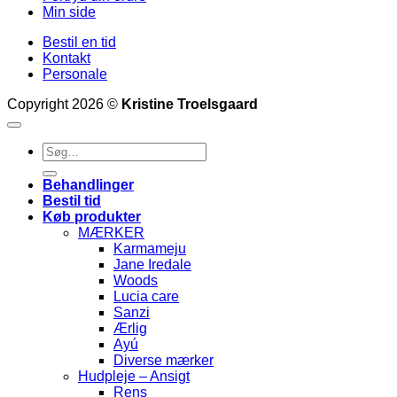
Min side
Bestil en tid
Kontakt
Personale
Copyright 2026 ©
Kristine Troelsgaard
Søg
efter:
Behandlinger
Bestil tid
Køb produkter
MÆRKER
Karmameju
Jane Iredale
Woods
Lucia care
Sanzi
Ærlig
Ayú
Diverse mærker
Hudpleje – Ansigt
Rens