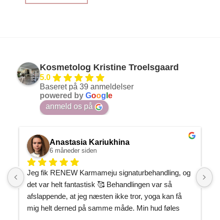
Kosmetolog Kristine Troelsgaard
5.0
Baseret på 39 anmeldelser
powered by
G
o
o
g
l
e
anmeld os på
Anastasia Kariukhina
6 måneder siden
Jeg fik RENEW Karmameju signaturbehandling, og 
J
det var helt fantastisk 🥰 Behandlingen var så 
h
afslappende, at jeg næsten ikke tror, yoga kan få 
P
mig helt derned på samme måde. Min hud føles 
m
gennemfugtet og som om, den endelig har fået den 
J