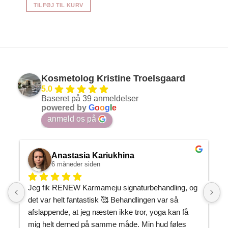
TILFØJ TIL KURV
Kosmetolog Kristine Troelsgaard
5.0
Baseret på 39 anmeldelser
powered by
G
o
o
g
l
e
anmeld os på
Anastasia Kariukhina
6 måneder siden
Jeg fik RENEW Karmameju signaturbehandling, og 
J
det var helt fantastisk 🥰 Behandlingen var så 
h
afslappende, at jeg næsten ikke tror, yoga kan få 
P
mig helt derned på samme måde. Min hud føles 
m