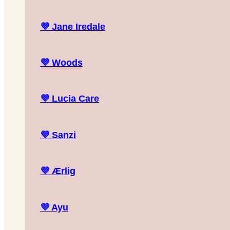
💜
Jane Iredale
💜
Woods
💜
Lucia Care
💜
Sanzi
💜
Ærlig
💜
Ayu