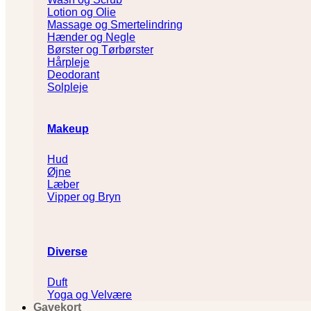
Lotion og Olie
Massage og Smertelindring
Hænder og Negle
Børster og Tørbørster
Hårpleje
Deodorant
Solpleje
Makeup
Hud
Øjne
Læber
Vipper og Bryn
Diverse
Duft
Yoga og Velvære
Gavekort