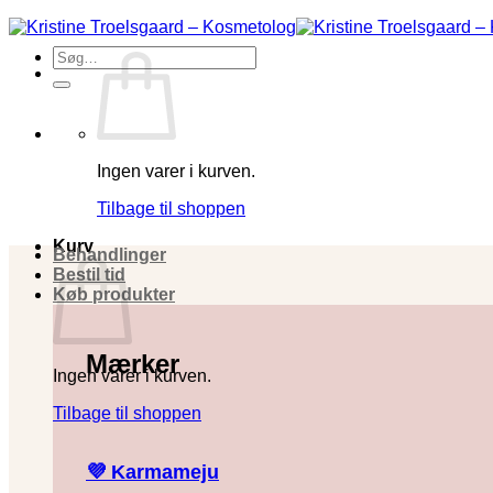
Fortsæt
til
Søg
indhold
efter:
Ingen varer i kurven.
Tilbage til shoppen
Kurv
Behandlinger
Bestil tid
Køb produkter
Mærker
Ingen varer i kurven.
Tilbage til shoppen
💜 Karmameju