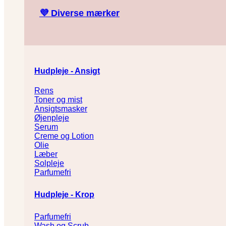
💜
Diverse mærker
Hudpleje - Ansigt
Rens
Toner og mist
Ansigtsmasker
Øjenpleje
Serum
Creme og Lotion
Olie
Læber
Solpleje
Parfumefri
Hudpleje - Krop
Parfumefri
Wash og Scrub