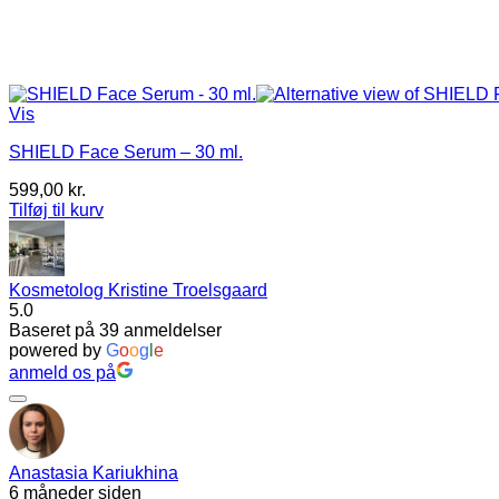
Vis
SHIELD Face Serum – 30 ml.
599,00
kr.
Tilføj til kurv
Kosmetolog Kristine Troelsgaard
5.0
Baseret på 39 anmeldelser
powered by
G
o
o
g
l
e
anmeld os på
Anastasia Kariukhina
6 måneder siden