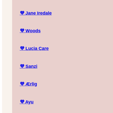
💜
Jane Iredale
💜
Woods
💜
Lucia Care
💜
Sanzi
💜
Ærlig
💜
Ayu