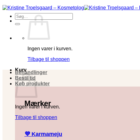
Fortsæt
til
Søg
indhold
efter:
Ingen varer i kurven.
Tilbage til shoppen
Kurv
Behandlinger
Bestil tid
Køb produkter
Mærker
Ingen varer i kurven.
Tilbage til shoppen
💜 Karmameju