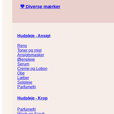
💜
Diverse mærker
Hudpleje - Ansigt
Rens
Toner og mist
Ansigtsmasker
Øjenpleje
Serum
Creme og Lotion
Olie
Læber
Solpleje
Parfumefri
Hudpleje - Krop
Parfumefri
Wash og Scrub