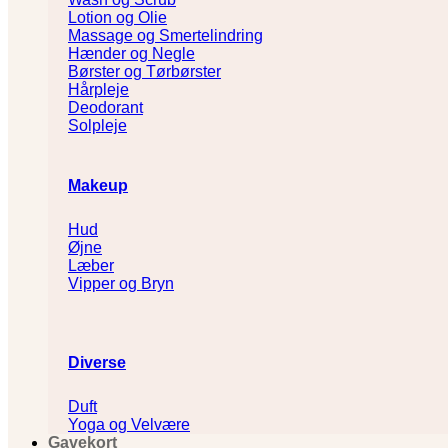
Lotion og Olie
Massage og Smertelindring
Hænder og Negle
Børster og Tørbørster
Hårpleje
Deodorant
Solpleje
Makeup
Hud
Øjne
Læber
Vipper og Bryn
Diverse
Duft
Yoga og Velvære
Gavekort