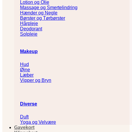
Lotion og Olie
Massage og Smertelindring
Hænder og Negle
Børster og Tørbørster
Hårpleje
Deodorant
Solpleje
Makeup
Hud
Øjne
Læber
Vipper og Bryn
Diverse
Duft
Yoga og Velvære
Gavekort