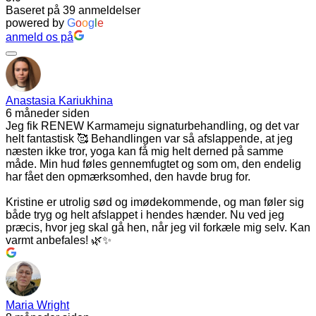
Baseret på 39 anmeldelser
powered by
G
o
o
g
l
e
anmeld os på
Anastasia Kariukhina
6 måneder siden
Jeg fik RENEW Karmameju signaturbehandling, og det var
helt fantastisk 🥰 Behandlingen var så afslappende, at jeg
næsten ikke tror, yoga kan få mig helt derned på samme
måde. Min hud føles gennemfugtet og som om, den endelig
har fået den opmærksomhed, den havde brug for.
Kristine er utrolig sød og imødekommende, og man føler sig
både tryg og helt afslappet i hendes hænder. Nu ved jeg
præcis, hvor jeg skal gå hen, når jeg vil forkæle mig selv. Kan
varmt anbefales! 🌿✨
Maria Wright