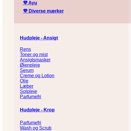
💜
Ayu
💜
Diverse mærker
Hudpleje - Ansigt
Rens
Toner og mist
Ansigtsmasker
Øjenpleje
Serum
Creme og Lotion
Olie
Læber
Solpleje
Parfumefri
Hudpleje - Krop
Parfumefri
Wash og Scrub