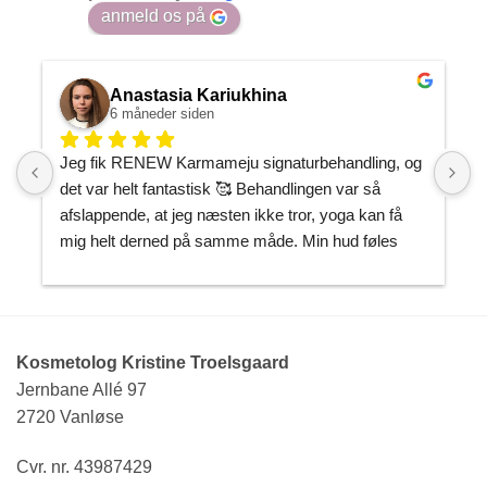
anmeld os på
Anastasia Kariukhina
6 måneder siden
Jeg fik RENEW Karmameju signaturbehandling, og 
J
det var helt fantastisk 🥰 Behandlingen var så 
h
afslappende, at jeg næsten ikke tror, yoga kan få 
P
mig helt derned på samme måde. Min hud føles 
m
gennemfugtet og som om, den endelig har fået den 
J
opmærksomhed, den havde brug for.
k
T
Kristine er utrolig sød og imødekommende, og man 
h
Kosmetolog Kristine Troelsgaard
føler sig både tryg og helt afslappet i hendes 
Jernbane Allé 97
hænder. Nu ved jeg præcis, hvor jeg skal gå hen, 
B
2720 Vanløse
når jeg vil forkæle mig selv. Kan varmt anbefales! 
🌿✨
Cvr. nr. 43987429