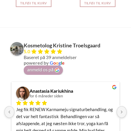
TILFØJ TIL KURV
TILFØJ TIL KURV
Kosmetolog Kristine Troelsgaard
5.0
Baseret på 39 anmeldelser
powered by
G
o
o
g
l
e
anmeld os på
Anastasia Kariukhina
for 6 måneder siden
Jeg fik RENEW Karmameju signaturbehandling, og 
J
det var helt fantastisk  Behandlingen var så 
h
afslappende, at jeg næsten ikke tror, yoga kan få 
m
mig helt derned på samme måde. Min hud føles 
m