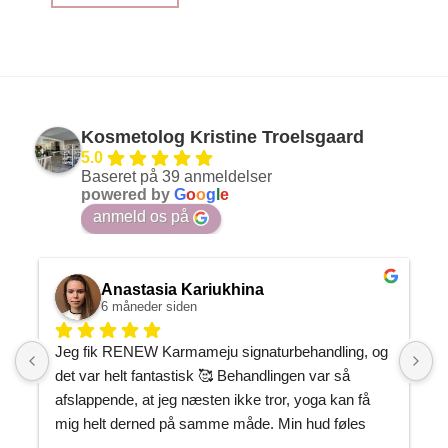
Kosmetolog Kristine Troelsgaard
5.0
Baseret på 39 anmeldelser
powered by
G
o
o
g
l
e
anmeld os på
Anastasia Kariukhina
6 måneder siden
Jeg fik RENEW Karmameju signaturbehandling, og 
J
det var helt fantastisk 🥰 Behandlingen var så 
h
afslappende, at jeg næsten ikke tror, yoga kan få 
P
mig helt derned på samme måde. Min hud føles 
m
gennemfugtet og som om, den endelig har fået den 
J