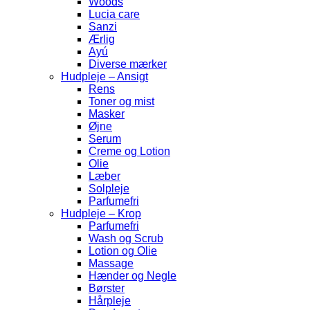
Woods
Lucia care
Sanzi
Ærlig
Ayú
Diverse mærker
Hudpleje – Ansigt
Rens
Toner og mist
Masker
Øjne
Serum
Creme og Lotion
Olie
Læber
Solpleje
Parfumefri
Hudpleje – Krop
Parfumefri
Wash og Scrub
Lotion og Olie
Massage
Hænder og Negle
Børster
Hårpleje