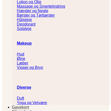
Lotion og Olie
Massage og Smertelindring
Hænder og Negle
Børster og Tørbørster
Hårpleje
Deodorant
Solpleje
Makeup
Hud
Øjne
Læber
Vipper og Bryn
Diverse
Duft
Yoga og Velvære
Gavekort