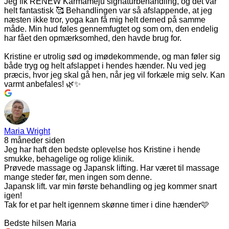
Jeg fik RENEW Karmameju signaturbehandling, og det var
helt fantastisk 🥰 Behandlingen var så afslappende, at jeg
næsten ikke tror, yoga kan få mig helt derned på samme
måde. Min hud føles gennemfugtet og som om, den endelig
har fået den opmærksomhed, den havde brug for.
Kristine er utrolig sød og imødekommende, og man føler sig
både tryg og helt afslappet i hendes hænder. Nu ved jeg
præcis, hvor jeg skal gå hen, når jeg vil forkæle mig selv. Kan
varmt anbefales! 🌿✨
Maria Wright
8 måneder siden
Jeg har haft den bedste oplevelse hos Kristine i hende
smukke, behagelige og rolige klinik.
Prøvede massage og Japansk lifting. Har været til massage
mange steder før, men ingen som denne.
Japansk lift. var min første behandling og jeg kommer snart
igen!
Tak for et par helt igennem skønne timer i dine hænder🩷
Bedste hilsen Maria