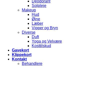
Deodorant
Solpleje
Makeup
Hud
Øjne
Læber
Vipper og Bryn
Diverse
Duft
Yoga og Velvære
Kosttilskud
Gavekort
Klippekort
Kontakt
Behandlere