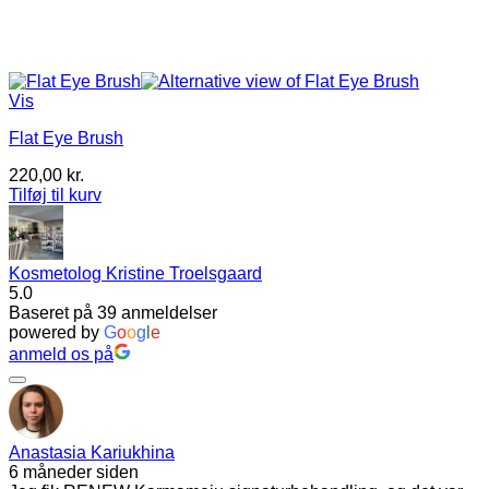
Vis
Flat Eye Brush
220,00
kr.
Tilføj til kurv
Kosmetolog Kristine Troelsgaard
5.0
Baseret på 39 anmeldelser
powered by
G
o
o
g
l
e
anmeld os på
Anastasia Kariukhina
6 måneder siden