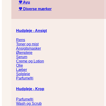
💜
Ayu
💜
Diverse mærker
Hudpleje - Ansigt
Rens
Toner og mist
Ansigtsmasker
Øjenpleje
Serum
Creme og Lotion
Olie
Læber
Solpleje
Parfumefri
Hudpleje - Krop
Parfumefri
Wash og Scrub