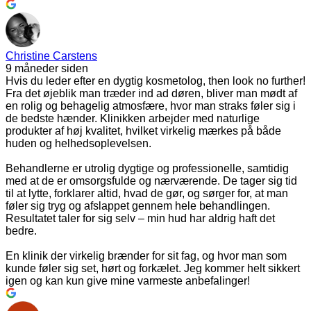
Christine Carstens
9 måneder siden
Hvis du leder efter en dygtig kosmetolog, then look no further!
Fra det øjeblik man træder ind ad døren, bliver man mødt af
en rolig og behagelig atmosfære, hvor man straks føler sig i
de bedste hænder. Klinikken arbejder med naturlige
produkter af høj kvalitet, hvilket virkelig mærkes på både
huden og helhedsoplevelsen.
Behandlerne er utrolig dygtige og professionelle, samtidig
med at de er omsorgsfulde og nærværende. De tager sig tid
til at lytte, forklarer altid, hvad de gør, og sørger for, at man
føler sig tryg og afslappet gennem hele behandlingen.
Resultatet taler for sig selv – min hud har aldrig haft det
bedre.
En klinik der virkelig brænder for sit fag, og hvor man som
kunde føler sig set, hørt og forkælet. Jeg kommer helt sikkert
igen og kan kun give mine varmeste anbefalinger!