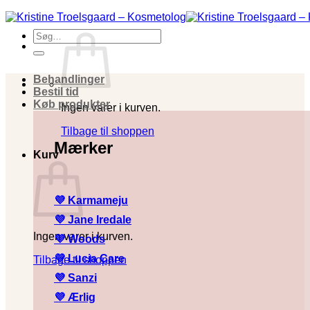
Fortsæt
til
Søg
indhold
efter:
Behandlinger
Bestil tid
Køb produkter
Ingen varer i kurven.
Tilbage til shoppen
Mærker
Kurv
💜 Karmameju
💜
Jane Iredale
Ingen varer i kurven.
💜
Woods
💜
Lucia Care
Tilbage til shoppen
💜
Sanzi
💜
Ærlig