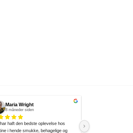
Maria Wright
Christine Ca
8 måneder siden
9 måneder siden
har haft den bedste oplevelse hos 
Hvis du leder efter en
tine i hende smukke, behagelige og 
then look no further! F