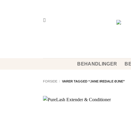
Fortsæt
til
indhold
BEHANDLINGER
BE
FORSIDE
/
VARER TAGGED “JANE IREDALE ØJNE”