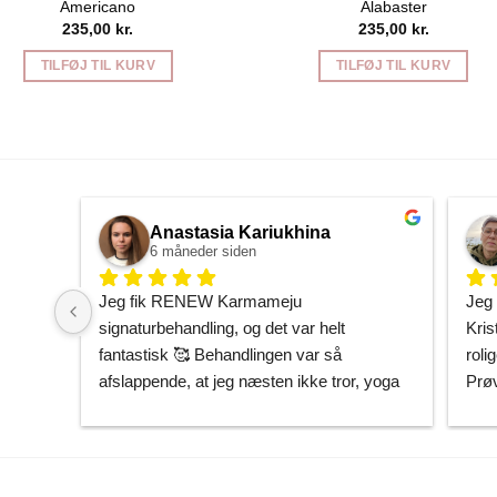
Americano
Alabaster
235,00
kr.
235,00
kr.
TILFØJ TIL KURV
TILFØJ TIL KURV
Anastasia Kariukhina
6 måneder siden
Jeg fik RENEW Karmameju 
Jeg 
signaturbehandling, og det var helt 
Kris
fantastisk 🥰 Behandlingen var så 
rolig
afslappende, at jeg næsten ikke tror, yoga 
Prøv
kan få mig helt derned på samme måde. 
være
Min hud føles gennemfugtet og som om, 
ing
den endelig har fået den opmærksomhed, 
Japa
den havde brug for.
jeg 