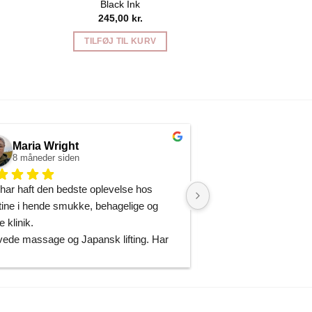
Black Ink
245,00
kr.
TILFØJ TIL KURV
Maria Wright
Christine Ca
8 måneder siden
9 måneder siden
har haft den bedste oplevelse hos 
Hvis du leder efter en
tine i hende smukke, behagelige og 
then look no further! F
e klinik.
træder ind ad døren, b
ede massage og Japansk lifting. Har 
rolig og behagelig at
t til massage mange steder før, men 
straks føler sig i de b
en som denne.
Klinikken arbejder med
nsk lift. var min første behandling og 
af høj kvalitet, hvilket
kommer snart igen!
både huden og helhed