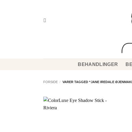
Fortsæt
til
indhold
BEHANDLINGER
BE
FORSIDE
/
VARER TAGGED “JANE IREDALE ØJENMAK