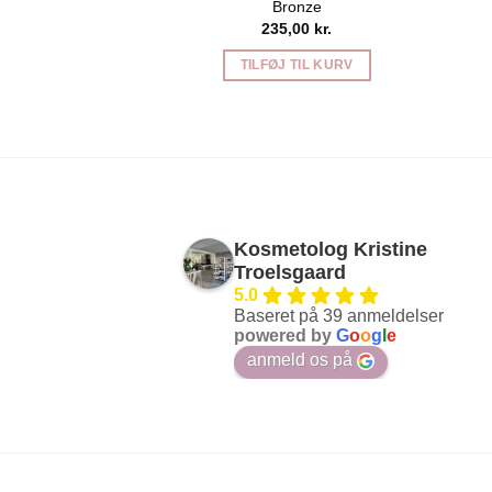
Bronze
235,00
kr.
TILFØJ TIL KURV
Kosmetolog Kristine
Troelsgaard
5.0
Baseret på 39 anmeldelser
powered by
G
o
o
g
l
e
anmeld os på