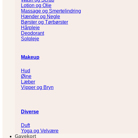
Lotion og Olie
Massage og Smertelindring
Hænder og Negle
Børster og Tørbørster
Hårpleje
Deodorant
Solpleje
Makeup
Hud
Øjne
Læber
Vipper og Bryn
Diverse
Duft
Yoga og Velvære
Gavekort