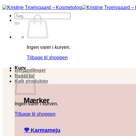
Fortsæt
til
Søg
indhold
efter:
Ingen varer i kurven.
Tilbage til shoppen
Kurv
Behandlinger
Bestil tid
Køb produkter
Mærker
Ingen varer i kurven.
Tilbage til shoppen
💜 Karmameju