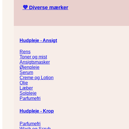
💜
Diverse mærker
Hudpleje - Ansigt
Rens
Toner og mist
Ansigtsmasker
Øjenpleje
Serum
Creme og Lotion
Olie
Læber
Solpleje
Parfumefri
Hudpleje - Krop
Parfumefri
Wash og Scrub