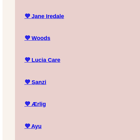
💜
Jane Iredale
💜
Woods
💜
Lucia Care
💜
Sanzi
💜
Ærlig
💜
Ayu