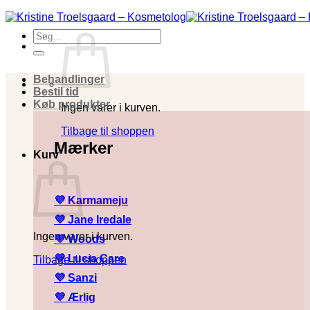
Fortsæt
til
Søg
indhold
efter:
Behandlinger
Bestil tid
Køb produkter
Ingen varer i kurven.
Tilbage til shoppen
Mærker
Kurv
💜 Karmameju
💜
Jane Iredale
Ingen varer i kurven.
💜
Woods
💜
Lucia Care
Tilbage til shoppen
💜
Sanzi
💜
Ærlig