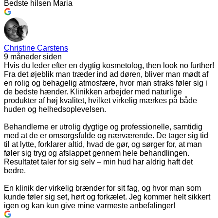
Bedste hilsen Maria
Christine Carstens
9 måneder siden
Hvis du leder efter en dygtig kosmetolog, then look no further!
Fra det øjeblik man træder ind ad døren, bliver man mødt af
en rolig og behagelig atmosfære, hvor man straks føler sig i
de bedste hænder. Klinikken arbejder med naturlige
produkter af høj kvalitet, hvilket virkelig mærkes på både
huden og helhedsoplevelsen.
Behandlerne er utrolig dygtige og professionelle, samtidig
med at de er omsorgsfulde og nærværende. De tager sig tid
til at lytte, forklarer altid, hvad de gør, og sørger for, at man
føler sig tryg og afslappet gennem hele behandlingen.
Resultatet taler for sig selv – min hud har aldrig haft det
bedre.
En klinik der virkelig brænder for sit fag, og hvor man som
kunde føler sig set, hørt og forkælet. Jeg kommer helt sikkert
igen og kan kun give mine varmeste anbefalinger!