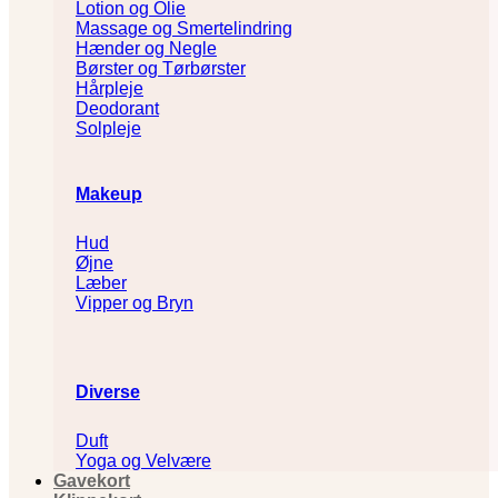
Lotion og Olie
Massage og Smertelindring
Hænder og Negle
Børster og Tørbørster
Hårpleje
Deodorant
Solpleje
Makeup
Hud
Øjne
Læber
Vipper og Bryn
Diverse
Duft
Yoga og Velvære
Gavekort