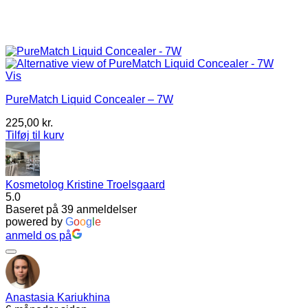
Vis
PureMatch Liquid Concealer – 7W
225,00
kr.
Tilføj til kurv
Kosmetolog Kristine Troelsgaard
5.0
Baseret på 39 anmeldelser
powered by
G
o
o
g
l
e
anmeld os på
Anastasia Kariukhina