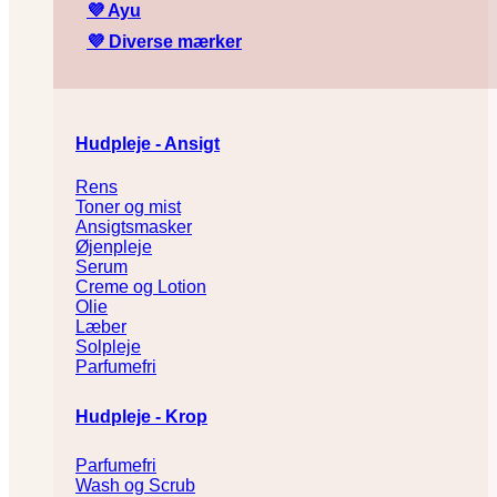
💜
Ayu
💜
Diverse mærker
Hudpleje - Ansigt
Rens
Toner og mist
Ansigtsmasker
Øjenpleje
Serum
Creme og Lotion
Olie
Læber
Solpleje
Parfumefri
Hudpleje - Krop
Parfumefri
Wash og Scrub