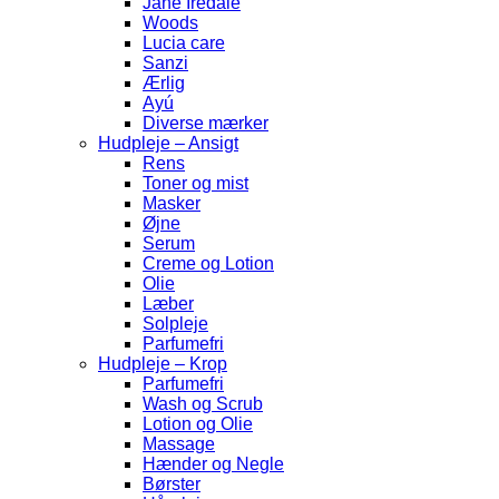
Jane Iredale
Woods
Lucia care
Sanzi
Ærlig
Ayú
Diverse mærker
Hudpleje – Ansigt
Rens
Toner og mist
Masker
Øjne
Serum
Creme og Lotion
Olie
Læber
Solpleje
Parfumefri
Hudpleje – Krop
Parfumefri
Wash og Scrub
Lotion og Olie
Massage
Hænder og Negle
Børster