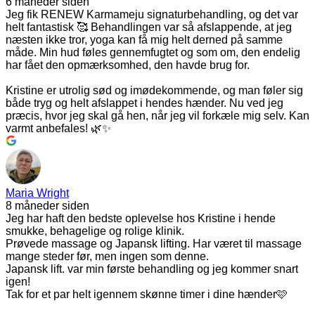
6 måneder siden
Jeg fik RENEW Karmameju signaturbehandling, og det var
helt fantastisk 🥰 Behandlingen var så afslappende, at jeg
næsten ikke tror, yoga kan få mig helt derned på samme
måde. Min hud føles gennemfugtet og som om, den endelig
har fået den opmærksomhed, den havde brug for.
Kristine er utrolig sød og imødekommende, og man føler sig
både tryg og helt afslappet i hendes hænder. Nu ved jeg
præcis, hvor jeg skal gå hen, når jeg vil forkæle mig selv. Kan
varmt anbefales! 🌿✨
Maria Wright
8 måneder siden
Jeg har haft den bedste oplevelse hos Kristine i hende
smukke, behagelige og rolige klinik.
Prøvede massage og Japansk lifting. Har været til massage
mange steder før, men ingen som denne.
Japansk lift. var min første behandling og jeg kommer snart
igen!
Tak for et par helt igennem skønne timer i dine hænder🩷