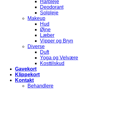
Hårpleje
Deodorant
Solpleje
Makeup
Hud
Øjne
Læber
Vipper og Bryn
Diverse
Duft
Yoga og Velvære
Kosttilskud
Gavekort
Klippekort
Kontakt
Behandlere