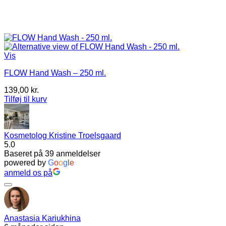
Vis
FLOW Hand Wash – 250 ml.
139,00
kr.
Tilføj til kurv
Kosmetolog Kristine Troelsgaard
5.0
Baseret på 39 anmeldelser
powered by
G
o
o
g
l
e
anmeld os på
Anastasia Kariukhina