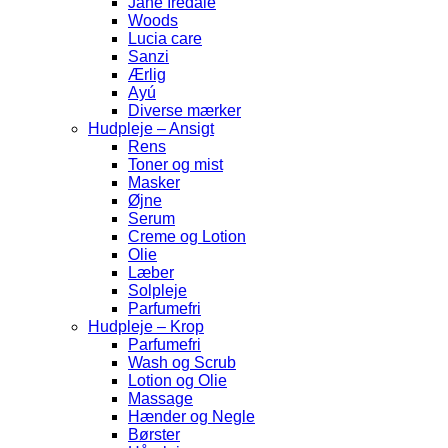
Jane Iredale
Woods
Lucia care
Sanzi
Ærlig
Ayú
Diverse mærker
Hudpleje – Ansigt
Rens
Toner og mist
Masker
Øjne
Serum
Creme og Lotion
Olie
Læber
Solpleje
Parfumefri
Hudpleje – Krop
Parfumefri
Wash og Scrub
Lotion og Olie
Massage
Hænder og Negle
Børster