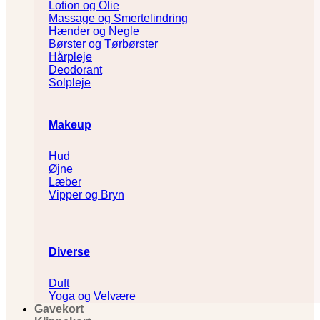
Lotion og Olie
Massage og Smertelindring
Hænder og Negle
Børster og Tørbørster
Hårpleje
Deodorant
Solpleje
Makeup
Hud
Øjne
Læber
Vipper og Bryn
Diverse
Duft
Yoga og Velvære
Gavekort