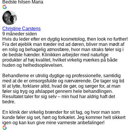
Bedste hilsen Maria
Christine Carstens
9 måneder siden
Hvis du leder efter en dygtig kosmetolog, then look no further!
Fra det øjeblik man træder ind ad døren, bliver man mødt af
en rolig og behagelig atmosfære, hvor man straks føler sig i
de bedste hænder. Klinikken arbejder med naturlige
produkter af høj kvalitet, hvilket virkelig mærkes på både
huden og helhedsoplevelsen.
Behandlerne er utrolig dygtige og professionelle, samtidig
med at de er omsorgsfulde og nærværende. De tager sig tid
til at lytte, forklarer altid, hvad de gør, og sørger for, at man
føler sig tryg og afslappet gennem hele behandlingen.
Resultatet taler for sig selv – min hud har aldrig haft det
bedre.
En klinik der virkelig brænder for sit fag, og hvor man som
kunde føler sig set, hørt og forkælet. Jeg kommer helt sikkert
igen og kan kun give mine varmeste anbefalinger!