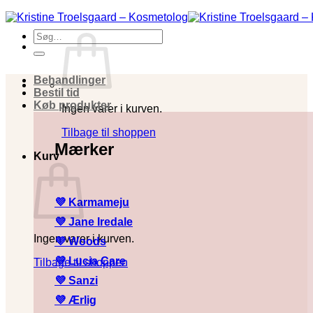
Fortsæt
til
Søg
indhold
efter:
Behandlinger
Bestil tid
Køb produkter
Ingen varer i kurven.
Tilbage til shoppen
Mærker
Kurv
💜 Karmameju
💜
Jane Iredale
Ingen varer i kurven.
💜
Woods
💜
Lucia Care
Tilbage til shoppen
💜
Sanzi
💜
Ærlig