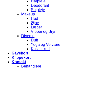
Hårpleje
Deodorant
Solpleje
Makeup
Hud
Øjne
Læber
Vipper og Bryn
Diverse
Duft
Yoga og Velvære
Kosttilskud
Gavekort
Klippekort
Kontakt
Behandlere