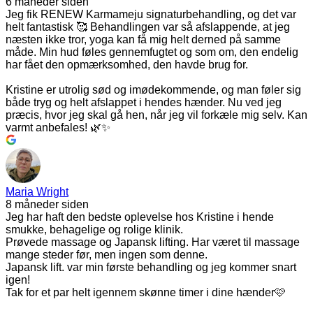
6 måneder siden
Jeg fik RENEW Karmameju signaturbehandling, og det var
helt fantastisk 🥰 Behandlingen var så afslappende, at jeg
næsten ikke tror, yoga kan få mig helt derned på samme
måde. Min hud føles gennemfugtet og som om, den endelig
har fået den opmærksomhed, den havde brug for.
Kristine er utrolig sød og imødekommende, og man føler sig
både tryg og helt afslappet i hendes hænder. Nu ved jeg
præcis, hvor jeg skal gå hen, når jeg vil forkæle mig selv. Kan
varmt anbefales! 🌿✨
Maria Wright
8 måneder siden
Jeg har haft den bedste oplevelse hos Kristine i hende
smukke, behagelige og rolige klinik.
Prøvede massage og Japansk lifting. Har været til massage
mange steder før, men ingen som denne.
Japansk lift. var min første behandling og jeg kommer snart
igen!
Tak for et par helt igennem skønne timer i dine hænder🩷