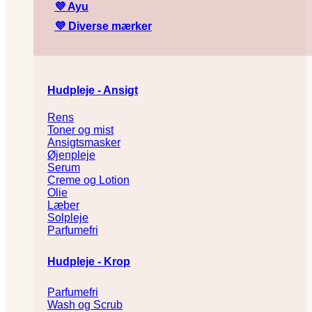
💜
Ayu
💜
Diverse mærker
Hudpleje - Ansigt
Rens
Toner og mist
Ansigtsmasker
Øjenpleje
Serum
Creme og Lotion
Olie
Læber
Solpleje
Parfumefri
Hudpleje - Krop
Parfumefri
Wash og Scrub