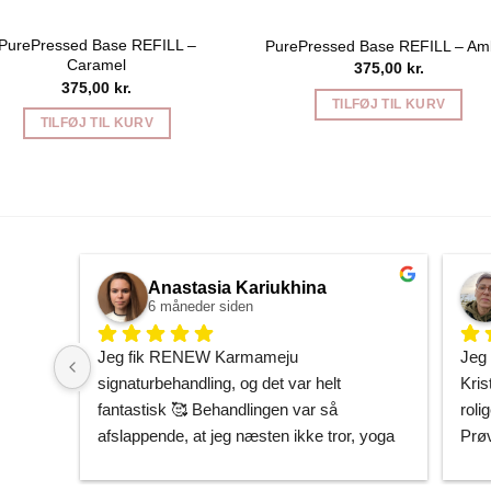
PurePressed Base REFILL –
PurePressed Base REFILL – Am
Caramel
375,00
kr.
375,00
kr.
TILFØJ TIL KURV
TILFØJ TIL KURV
Anastasia Kariukhina
6 måneder siden
Jeg fik RENEW Karmameju 
Jeg 
signaturbehandling, og det var helt 
Kris
fantastisk 🥰 Behandlingen var så 
rolig
afslappende, at jeg næsten ikke tror, yoga 
Prøv
kan få mig helt derned på samme måde. 
være
Min hud føles gennemfugtet og som om, 
ing