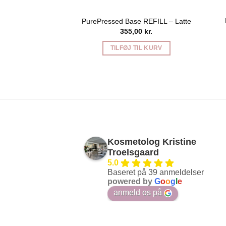
PurePressed Base REFILL – Latte
355,00
kr.
TILFØJ TIL KURV
Kosmetolog Kristine
Troelsgaard
5.0
Baseret på 39 anmeldelser
powered by
G
o
o
g
l
e
anmeld os på