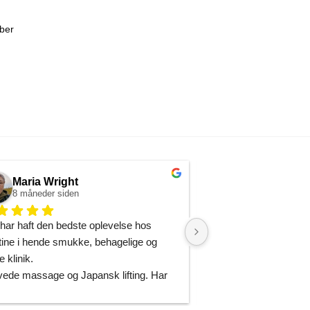
ber
Maria Wright
Christine Ca
8 måneder siden
9 måneder siden
har haft den bedste oplevelse hos 
Hvis du leder efter en
tine i hende smukke, behagelige og 
then look no further! F
e klinik.
træder ind ad døren, b
ede massage og Japansk lifting. Har 
rolig og behagelig at
t til massage mange steder før, men 
straks føler sig i de b
en som denne.
Klinikken arbejder med