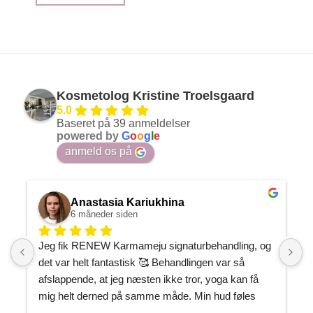
Kosmetolog Kristine Troelsgaard
5.0
Baseret på 39 anmeldelser
powered by
G
o
o
g
l
e
anmeld os på
Anastasia Kariukhina
6 måneder siden
Jeg fik RENEW Karmameju signaturbehandling, og 
J
det var helt fantastisk 🥰 Behandlingen var så 
h
afslappende, at jeg næsten ikke tror, yoga kan få 
P
mig helt derned på samme måde. Min hud føles 
m
gennemfugtet og som om, den endelig har fået den 
J