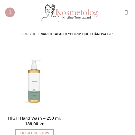
Fortsæt
til
indhold
FORSIDE
/
VARER TAGGED “CITRUSDUFT HÅNDSÆBE”
HIGH Hand Wash – 250 ml.
139,00
kr.
TILFØJ TIL KURV