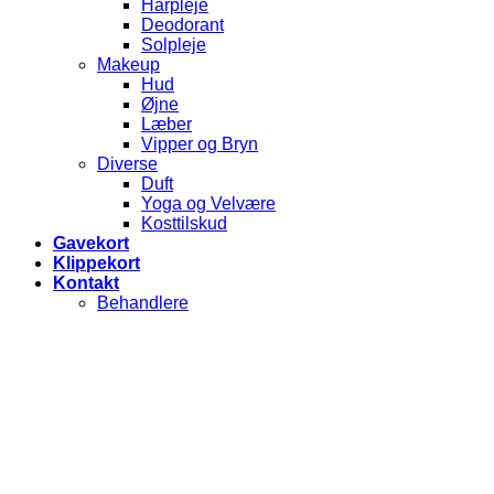
Hårpleje
Deodorant
Solpleje
Makeup
Hud
Øjne
Læber
Vipper og Bryn
Diverse
Duft
Yoga og Velvære
Kosttilskud
Gavekort
Klippekort
Kontakt
Behandlere