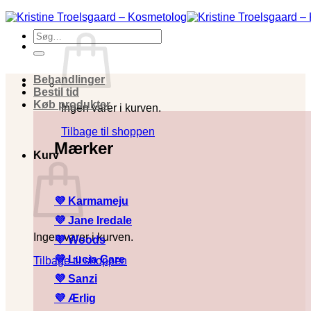
Fortsæt
til
Søg
indhold
efter:
Behandlinger
Bestil tid
Køb produkter
Ingen varer i kurven.
Tilbage til shoppen
Mærker
Kurv
💜 Karmameju
💜
Jane Iredale
Ingen varer i kurven.
💜
Woods
💜
Lucia Care
Tilbage til shoppen
💜
Sanzi
💜
Ærlig