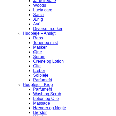
Jane Iredale
Woods
Lucia care
Sanzi
Ærlig
Ayú
Diverse mærker
Hudpleje – Ansigt
Rens
Toner og mist
Masker
Øjne
Serum
Creme og Lotion
Olie
Læber
Solpleje
Parfumefri
Hudpleje – Krop
Parfumefri
Wash og Scrub
Lotion og Olie
Massage
Hænder og Negle
Børster