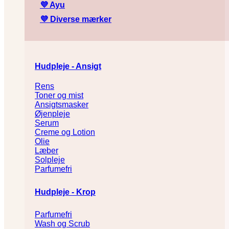
💜
Ayu
💜
Diverse mærker
Hudpleje - Ansigt
Rens
Toner og mist
Ansigtsmasker
Øjenpleje
Serum
Creme og Lotion
Olie
Læber
Solpleje
Parfumefri
Hudpleje - Krop
Parfumefri
Wash og Scrub