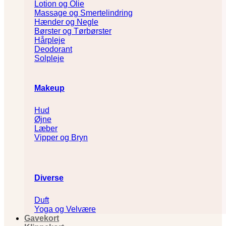
Lotion og Olie
Massage og Smertelindring
Hænder og Negle
Børster og Tørbørster
Hårpleje
Deodorant
Solpleje
Makeup
Hud
Øjne
Læber
Vipper og Bryn
Diverse
Duft
Yoga og Velvære
Gavekort