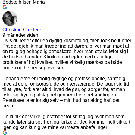
Bedste hilsen Maria
Christine Carstens
9 måneder siden
Hvis du leder efter en dygtig kosmetolog, then look no further!
Fra det øjeblik man træder ind ad døren, bliver man mødt af
en rolig og behagelig atmosfære, hvor man straks føler sig i
de bedste hænder. Klinikken arbejder med naturlige
produkter af høj kvalitet, hvilket virkelig mærkes på både
huden og helhedsoplevelsen.
Behandlerne er utrolig dygtige og professionelle, samtidig
med at de er omsorgsfulde og nærværende. De tager sig tid
til at lytte, forklarer altid, hvad de gør, og sørger for, at man
føler sig tryg og afslappet gennem hele behandlingen.
Resultatet taler for sig selv – min hud har aldrig haft det
bedre.
En klinik der virkelig brænder for sit fag, og hvor man som
kunde føler sig set, hørt og forkælet. Jeg kommer helt sikkert
igen og kan kun give mine varmeste anbefalinger!