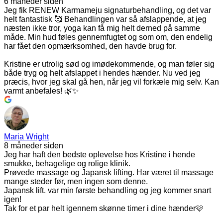
6 måneder siden
Jeg fik RENEW Karmameju signaturbehandling, og det var
helt fantastisk 🥰 Behandlingen var så afslappende, at jeg
næsten ikke tror, yoga kan få mig helt derned på samme
måde. Min hud føles gennemfugtet og som om, den endelig
har fået den opmærksomhed, den havde brug for.
Kristine er utrolig sød og imødekommende, og man føler sig
både tryg og helt afslappet i hendes hænder. Nu ved jeg
præcis, hvor jeg skal gå hen, når jeg vil forkæle mig selv. Kan
varmt anbefales! 🌿✨
Maria Wright
8 måneder siden
Jeg har haft den bedste oplevelse hos Kristine i hende
smukke, behagelige og rolige klinik.
Prøvede massage og Japansk lifting. Har været til massage
mange steder før, men ingen som denne.
Japansk lift. var min første behandling og jeg kommer snart
igen!
Tak for et par helt igennem skønne timer i dine hænder🩷