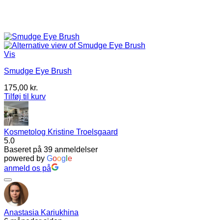
Vis
Smudge Eye Brush
175,00
kr.
Tilføj til kurv
Kosmetolog Kristine Troelsgaard
5.0
Baseret på 39 anmeldelser
powered by
G
o
o
g
l
e
anmeld os på
Anastasia Kariukhina