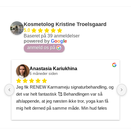
Kosmetolog Kristine Troelsgaard
5.0
Baseret på 39 anmeldelser
powered by
G
o
o
g
l
e
anmeld os på
Anastasia Kariukhina
6 måneder siden
Jeg fik RENEW Karmameju signaturbehandling, og 
J
det var helt fantastisk 🥰 Behandlingen var så 
h
afslappende, at jeg næsten ikke tror, yoga kan få 
P
mig helt derned på samme måde. Min hud føles 
m
gennemfugtet og som om, den endelig har fået den 
J
opmærksomhed, den havde brug for.
k
T