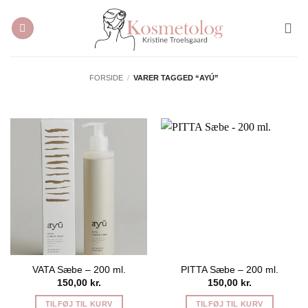
Fortsæt
til
indhold
FORSIDE
/
VARER TAGGED “AYÚ”
VATA Sæbe – 200 ml.
PITTA Sæbe – 200 ml.
150,00
kr.
150,00
kr.
TILFØJ TIL KURV
TILFØJ TIL KURV