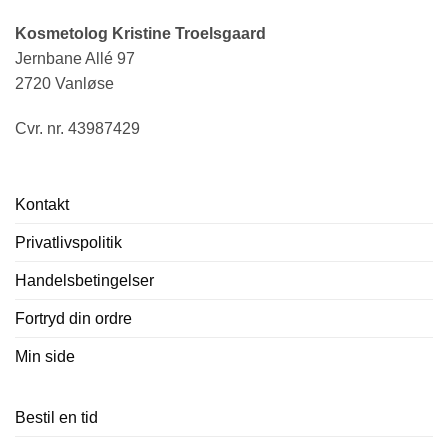
Kristine er utrolig sød og imødekommende, og man 
h
Kosmetolog Kristine Troelsgaard
føler sig både tryg og helt afslappet i hendes 
Jernbane Allé 97
hænder. Nu ved jeg præcis, hvor jeg skal gå hen, 
B
2720 Vanløse
når jeg vil forkæle mig selv. Kan varmt anbefales! 
🌿✨
Cvr. nr. 43987429
Kontakt
Privatlivspolitik
Handelsbetingelser
Fortryd din ordre
Min side
Bestil en tid