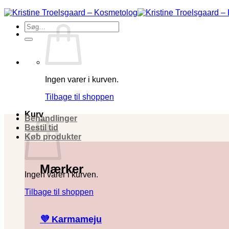
Fortsæt
til
Søg
indhold
efter:
Ingen varer i kurven.
Tilbage til shoppen
Kurv
Behandlinger
Bestil tid
Køb produkter
Mærker
Ingen varer i kurven.
Tilbage til shoppen
💜 Karmameju