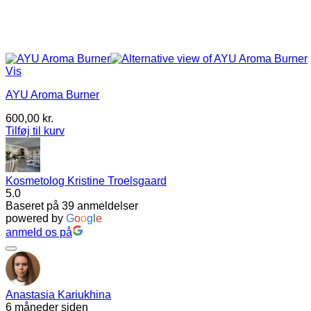
Vis
AYU Aroma Burner
600,00
kr.
Tilføj til kurv
Kosmetolog Kristine Troelsgaard
5.0
Baseret på 39 anmeldelser
powered by
G
o
o
g
l
e
anmeld os på
Anastasia Kariukhina
6 måneder siden