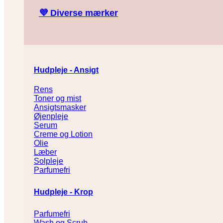
💜
Diverse mærker
Hudpleje - Ansigt
Rens
Toner og mist
Ansigtsmasker
Øjenpleje
Serum
Creme og Lotion
Olie
Læber
Solpleje
Parfumefri
Hudpleje - Krop
Parfumefri
Wash og Scrub