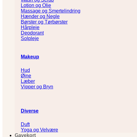
Lotion og Olie
Massage og Smertelindring
Hænder og Negle
Børster og Tørbørster
Hårpleje
Deodorant
Solpleje
Makeup
Hud
Øjne
Læber
Vipper og Bryn
Diverse
Duft
Yoga og Velvære
Gavekort