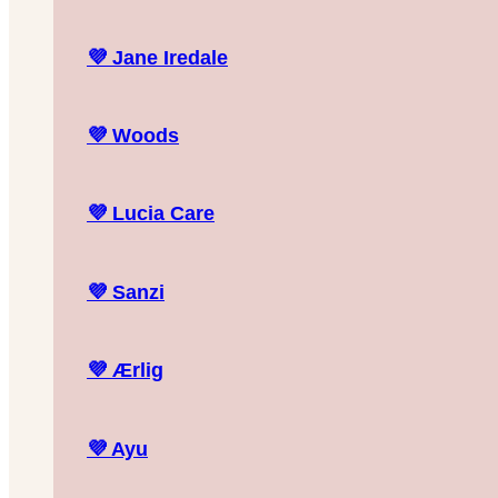
💜
Jane Iredale
💜
Woods
💜
Lucia Care
💜
Sanzi
💜
Ærlig
💜
Ayu