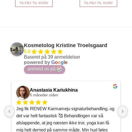
TILFØJ TIL KURV
TILFØJ TIL KURV
Kosmetolog Kristine Troelsgaard
5.0
Baseret på 39 anmeldelser
powered by
G
o
o
g
l
e
anmeld os på
Anastasia Kariukhina
6 måneder siden
Jeg fik RENEW Karmameju signaturbehandling, og 
J
det var helt fantastisk 🥰 Behandlingen var så 
h
afslappende, at jeg næsten ikke tror, yoga kan få 
P
mig helt derned på samme måde. Min hud føles 
m