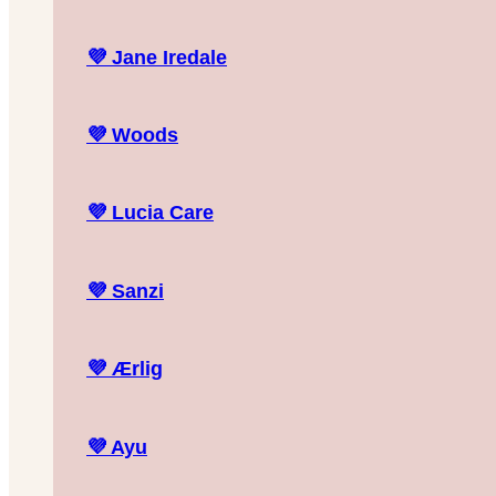
💜
Jane Iredale
💜
Woods
💜
Lucia Care
💜
Sanzi
💜
Ærlig
💜
Ayu