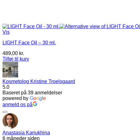
Vis
LIGHT Face Oil – 30 ml.
489,00
kr.
Tilføj til kurv
Kosmetolog Kristine Troelsgaard
5.0
Baseret på 39 anmeldelser
powered by
G
o
o
g
l
e
anmeld os på
Anastasia Kariukhina
6 måneder siden