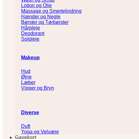
Lotion og Olie
Massage og Smertelindring
Hænder og Negle
Børster og Tørbørster
Hårpleje
Deodorant
Solpleje
Makeup
Hud
Øjne
Læber
Vipper og Bryn
Diverse
Duft
Yoga og Velvære
Gavekort