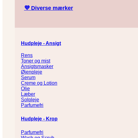
💜
Diverse mærker
Hudpleje - Ansigt
Rens
Toner og mist
Ansigtsmasker
Øjenpleje
Serum
Creme og Lotion
Olie
Læber
Solpleje
Parfumefri
Hudpleje - Krop
Parfumefri
Wash og Scrub