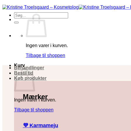
Fortsæt
til
Søg
indhold
efter:
Ingen varer i kurven.
Tilbage til shoppen
Kurv
Behandlinger
Bestil tid
Køb produkter
Mærker
Ingen varer i kurven.
Tilbage til shoppen
💜 Karmameju